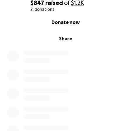
atender las necesidades de mis clientes y a la vez
$847
raised
of
$1.2K
sostener una práctica humana donde la persona se
21 donations
sienta vista, amada y atendida, ‘apapachada’ como
0% complete
Donate now
se dice en náhuatl.
¡Quiero lograr autonomía monetaria e
independencia económica!
Share
Es el cometido de cada ser humano hacerse adulto y
crecer por sí mism@. Ahora, acudo a la amistad y a la
solidaridad, de cada un@ de ustedes para poder
pagar mis estudios en Puerto Rico Massage, escuela
de masaje terapéutico que se enfoca en la anatomía
y fisiología del cuerpo y cumple con los estándares
educativos que deseo, “El contenido de esta reválida
es muy completo en conocimiento del cuerpo
humano, y aquí en este instituto le damos un énfasis
a todo este temario. Por eso, hay que estudiar
bastante”, Carmen Rivera, directora y creadora de
Puerto Rico Massage. El precio proyectado del curso
es $6,000