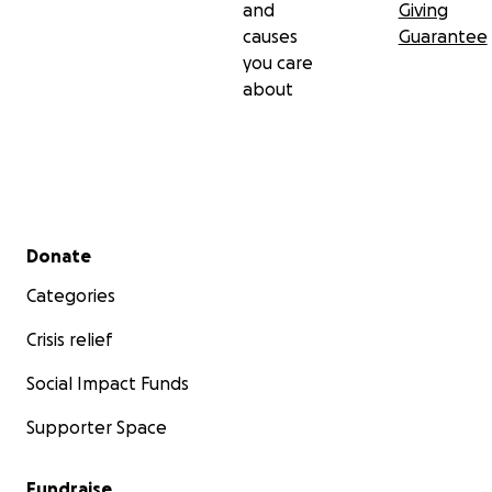
and
Giving
para mis estudios. ¡Cualquier cantidad es más que
causes
Guarantee
bienvenida! Ath móvil ; )
you care
about
Abrazos cálidos,
Amanda G. Rizik Mayo
Secondary menu
Donate
Categories
Crisis relief
Social Impact Funds
Supporter Space
Fundraise