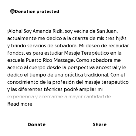
Donation protected
¡Aloha! Soy Amanda Rizik, soy vecina de San Juan,
actualmente me dedico a la crianza de mis tres hij@s
y brindo servicios de sobadora. Mi deseo de recaudar
fondos, es para estudiar Masaje Terapéutico en la
escuela Puerto Rico Massage. Como sobadora me
acerco al cuerpo desde la perspectiva ancestral y le
dedico el tiempo de una práctica tradicional. Con el
conocimiento de la profesión del masaje terapéutico
y las diferentes técnicas podré ampliar mi
experiencia y acercarme a mayor cantidad de
cuerpos con aún más expertis. ¿Qué es o quién es
Read more
una sobadora? En la antigüedad, se practicaba la
medicina de primera mano, o sea que por
Donate
Share
experiencia habían personas en las comunidades
que sabían cómo tratar las afecciones y malestares