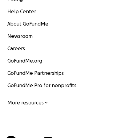
Help Center
About GoFundMe
Newsroom
Careers
GoFundMe.org
GoFundMe Partnerships
GoFundMe Pro for nonprofits
More resources