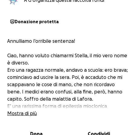
A G organizza questa raccolta fondi
Donazione protetta
Annulliamo l’orribile sentenza!
Ciao, hanno voluto chiamarmi Stella, il mio vero nome
è diverso.
Ero una ragazza normale, andavo a scuola: ero brava;
cominciavo ad uscire la sera. Poi, è accaduto che mi
scappavano le cose di mano, che non ricordavo
bene. I medici erano confusi, alla fine, però, hanno
capito. Soffro della malattia di Lafora.
E’ una rarissima forma di epilessia mioclonica
progressiva. Significa che hai frequenti attacchi
Mostra di più
epilettici, sempre più gravi, che i tuoi muscoli non
rispondono più ai tuoi desideri, e poi …… e poi non ci
Dona
Condividi