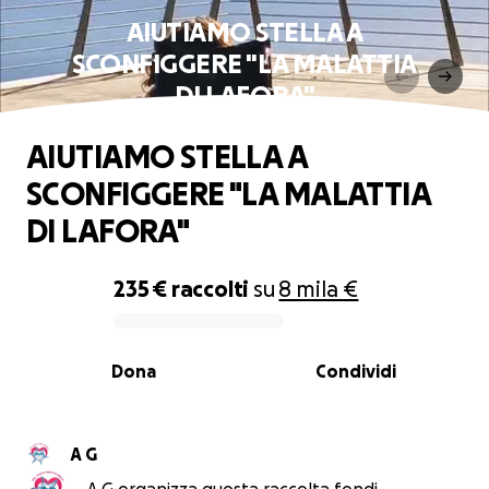
AIUTIAMO STELLA A
SCONFIGGERE "LA MALATTIA
DI LAFORA"
AIUTIAMO STELLA A
SCONFIGGERE "LA MALATTIA
DI LAFORA"
235 €
raccolti
su
8 mila €
0% complete
Dona
Condividi
A G