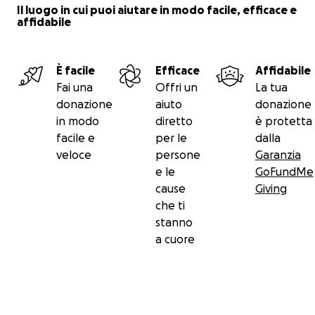
Il luogo in cui puoi aiutare in modo facile, efficace e
affidabile
È facile
Efficace
Affidabile
Fai una
Offri un
La tua
donazione
aiuto
donazione
in modo
diretto
è protetta
facile e
per le
dalla
veloce
persone
Garanzia
e le
GoFundMe
cause
Giving
che ti
stanno
a cuore