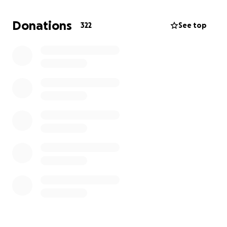
Donations
322
See top
Je ne peux qu’imaginer l’ampleur du vide, de la
peine, du choc.
Toutes mes pensées, mon amour et mes prières
t’accompagnent dans cette épreuve. Je te serre
fort dans mon cœur, comme j’aimerais pouvoir le
faire en vrai. ️
Repose en paix, bel ange. Prends soin de ta famille
et donne-leur la force de continuer à vivre ✨️
Pour ce qui est de la famille de la belle et
rayonnante Marie-Soleil , mon coeur de mère est
dévasté. Ma belle Hélène , mon cher Luc, mon cher
Jean-Rock, mon cher Matis ... je suis sans mots.