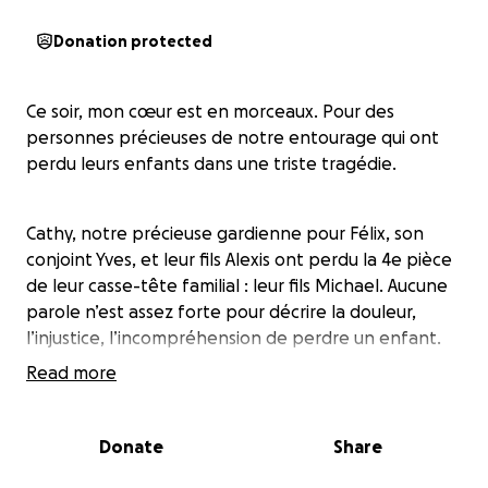
Donation protected
Ce soir, mon cœur est en morceaux. Pour des
personnes précieuses de notre entourage qui ont
perdu leurs enfants dans une triste tragédie.
Cathy, notre précieuse gardienne pour Félix, son
conjoint Yves, et leur fils Alexis ont perdu la 4e pièce
de leur casse-tête familial : leur fils Michael. Aucune
parole n’est assez forte pour décrire la douleur,
l’injustice, l’incompréhension de perdre un enfant.
Read more
Cathy, tu fais partie de notre vie, de notre famille.
Voir une personne aussi généreuse, douce et
Donate
Share
dévouée traverser un tel drame me bouleverse
profondément.