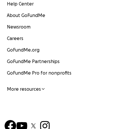
Help Center
About GoFundMe
Newsroom
Careers
GoFundMe.org
GoFundMe Partnerships
GoFundMe Pro for nonprofits
More resources