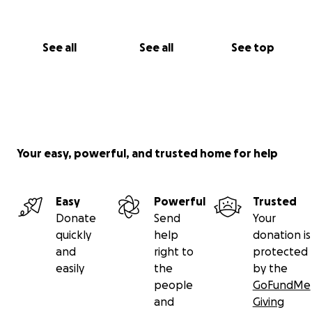
See all
See all
See top
Your easy, powerful, and trusted home for help
Easy
Powerful
Trusted
Donate
Send
Your
quickly
help
donation is
and
right to
protected
easily
the
by the
people
GoFundMe
and
Giving