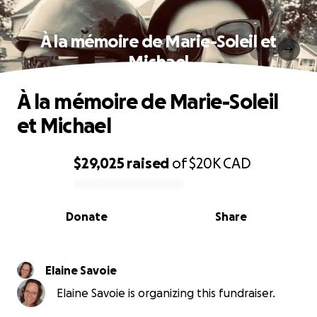
À la mémoire de Marie-Soleil et
Michael
À la mémoire de Marie-Soleil
et Michael
$29,025
raised
of
$20K
CAD
0% complete
Donate
Share
Elaine Savoie
Elaine Savoie is organizing this fundraiser.