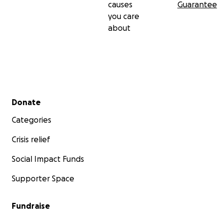
causes
Guarantee
you care
about
Secondary menu
Donate
Categories
Crisis relief
Social Impact Funds
Supporter Space
Fundraise