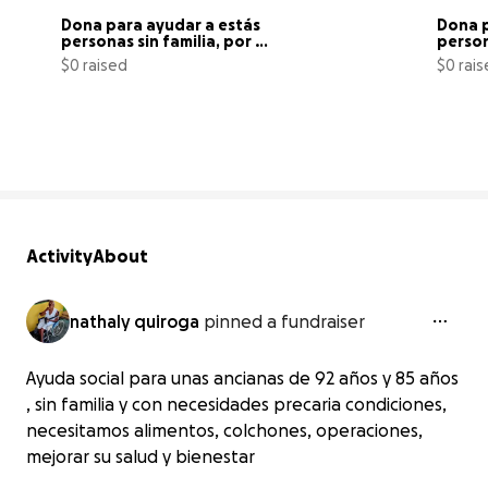
Dona para ayudar a estás 
Dona p
personas sin familia, por 
person
favor
$0 raised
$0 rai
0% complete
Activity
About
nathaly quiroga
pinned a fundraiser
Ayuda social para unas ancianas de 92 años y 85 años
, sin familia y con necesidades precaria condiciones,
necesitamos alimentos, colchones, operaciones,
mejorar su salud y bienestar