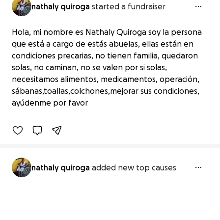
nathaly quiroga
started a fundraiser
Hola, mi nombre es Nathaly Quiroga soy la persona
que está a cargo de estás abuelas, ellas están en
condiciones precarias, no tienen familia, quedaron
solas, no caminan, no se valen por si solas,
Dona para ayudar a estás personas
necesitamos alimentos, medicamentos, operación,
sin familiares
sábanas,toallas,colchones,mejorar sus condiciones,
$0 raised
ayúdenme por favor
0% complete
nathaly quiroga
added new top causes