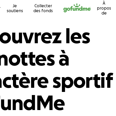
À
Je
Collecter
Passer au contenu
r
propos
soutiens
des fonds
de
ouvrez les
nottes à
ctère sportif
FundMe