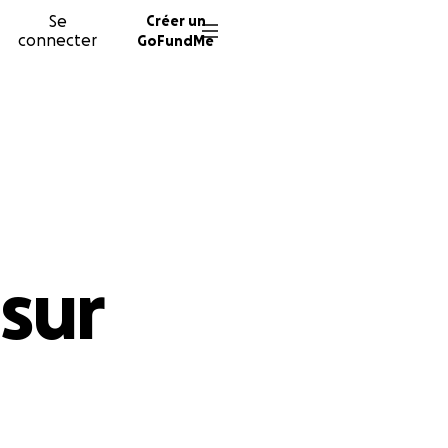
Se
Créer un
connecter
GoFundMe
 sur