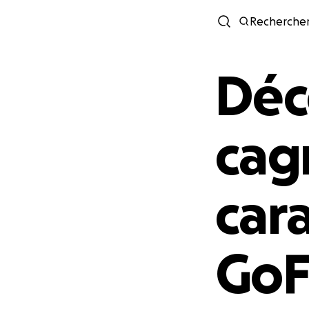
Recherche
Déc
cag
cara
Go