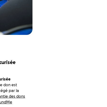
écurisée
urisée
e don est
égé par la
antie des dons
undMe