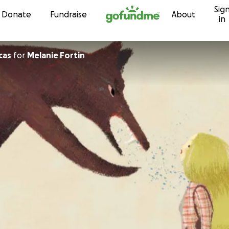
Sig
Skip to content
Donate
Fundraise
About
in
cas
for
Melanie Fortin