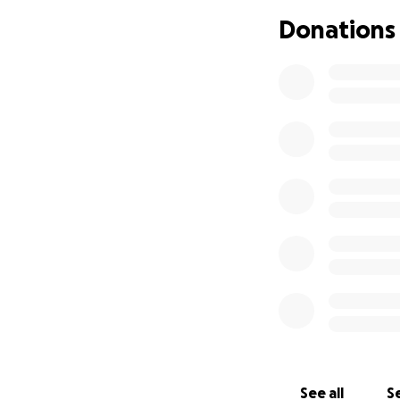
Donations
Mon amie a toujours
arrivera pas sans
abusive nous lais
que ça dure.
Pour sa sécurité e
aide, grande ou pe
chance de repartir
Donnez 10$, 20$ ou
compte.
Merci de faire par
See all
Se