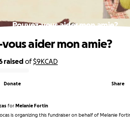
Pouvez-vous aider mon amie?
vous aider mon amie?
6
raised
of
$9K
CAD
Donate
Share
cas
for
Melanie Fortin
ocas is organizing this fundraiser on behalf of Melanie Forti