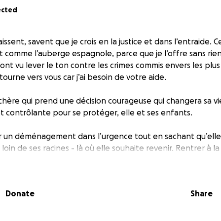
ected
ssent, savent que je crois en la justice et dans l’entraide. C
comme l’auberge espagnole, parce que je l’offre sans ri
’ont vu lever le ton contre les crimes commis envers les plus 
 tourne vers vous car j’ai besoin de votre aide.
 chère qui prend une décision courageuse qui changera sa vie
t contrôlante pour se protéger, elle et ses enfants.
er un déménagement dans l’urgence tout en sachant qu’elle
loin de ses racines - là où elle souhaite revenir. Rentrer à l
mande du soutien car les coûts sont énormes : Le 15 000$ qu
couvrir le transport de leurs biens sur une longue distance,
Donate
Share
ler simple), d’une voiture d’occasion arrivée sur place. Il faud
n logement et un minimum pour survivre pendant qu’elle s