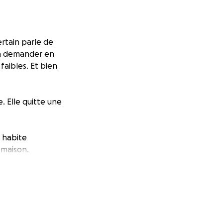
ertain parle de
en demander en
faibles. Et bien
. Elle quitte une
 habite
a maison.
e je vous
 l’achats des
ra des appareils
e retrouve un