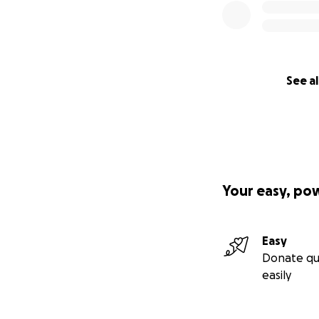
See al
Your easy, po
Easy
Donate qu
easily