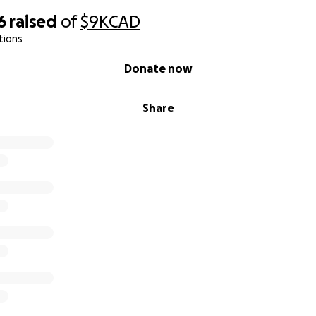
6
raised
of
$9K
CAD
tions
Donate now
Share