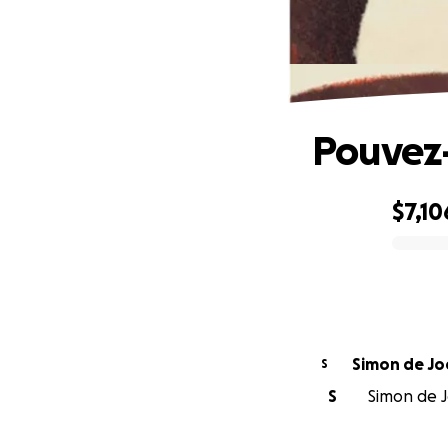
Pouvez-
$7,10
0% complete
Simon de Jo
S
S
Simon de J