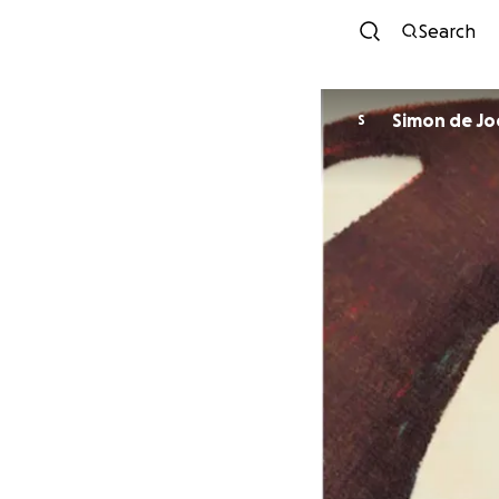
Search
Simon de Jo
S