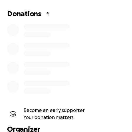
Ruhe und Zuversicht in die Herde gebracht und ein
sanfte Freundlichkeit und ausgeglichene
Donations
4
Gelassenheit, die viele Menschen, Groß und Klein,
tief im Herzen berührt hat.
In einem ruhigen Zusammenkommen möchten wir
mit euch zusammen von Lamachef Caruso Abschied
nehmen.
Wer dabei sein möchte, ist sehr herzlich eingeladen,
einfach da zu sein.
Wir hatten in den Kommentaren gelesen, wie viele
Caruso geliebt, gemocht und erlebt hatten. Wir
möchten uns dafür von Herzen bedanken und
möchten euch und uns die Möglichkeit geben, ihm
Become an early supporter
gemeinsam noch einmal zu ehren.
Your donation matters
Organizer