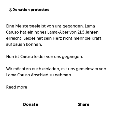
Donation protected
Eine Meisterseele ist von uns gegangen. Lama
Caruso hat ein hohes Lama-Alter von 21,5 Jahren
erreicht. Leider hat sein Herz nicht mehr die Kraft
aufbauen können.
Nun ist Caruso leider von uns gegangen.
Wir möchten euch einladen, mit uns gemeinsam von
Lama Caruso Abschied zu nehmen.
Lama Caruso hat mit Geduld, Freundlichkeit und
Read more
Würde jede Situation gemeistert und ist mit
unendlicher Liebe uns Menschen und all unseren
Donate
Share
Gästen begegnet. Wir sind dankbar, dass er von
Anfang an dabei war und uns begleitet hat. Er hat