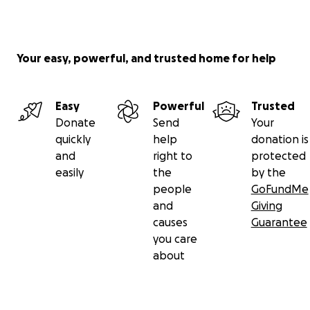
Samtschnuten.
Wer nur kommen möchte, um sich zu verabschieden
Your easy, powerful, and trusted home for help
ist ebenso herzlich Willkommen!
PS: Eine Teilnahme ist selbstverständlich kostenfrei
Easy
Powerful
Trusted
und alles freiwillig.
Donate
Send
Your
quickly
help
donation is
Euer Prachtlamas-Team
and
right to
protected
easily
the
by the
people
GoFundMe
and
Giving
causes
Guarantee
you care
about