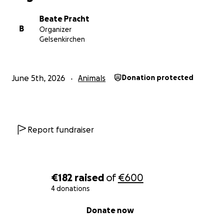
PS: Diese Stunde Abschied ist selbstverständlich
Beate Pracht
kostenfrei und alle Interessierten sind sehr herzlich
B
Organizer
eingeladen.
Gelsenkirchen
Wir freuen uns auf euch!
June 5th, 2026
Animals
Donation protected
Wir haben bis zuletzt alles gegeben und alles
versucht. Wegen der hohen Tierarztkosten würden
wir uns über eine kleine Spende freuen. Deshalb
haben wir diese GoFundMe-Seite erstellt.
Report fundraiser
Auch für uns ist es in der aktuellen wirtschaftlichen
Lage auch so schon nicht einfach, alle Kosten zu
decken - da reißen die Tierarztkosten natürlich ein
€182
raised
of
€600
Loch in unsere Kasse.
4 donations
0% complete
Donate now
Die Kosten belaufen insgesamt auf über 1000 Euro...