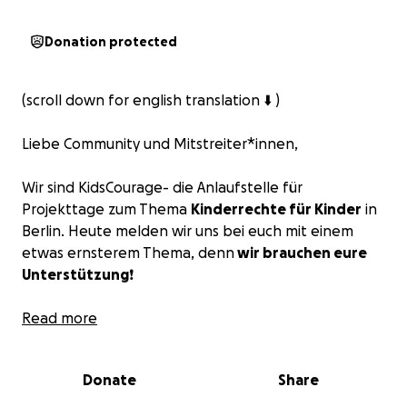
Donation protected
(scroll down for english translation ⬇️ )
Liebe Community und Mitstreiter*innen,
Wir sind KidsCourage- die Anlaufstelle für
Projekttage zum Thema
Kinderrechte für Kinder
in
Berlin. Heute melden wir uns bei euch mit einem
etwas ernsterem Thema, denn
wir brauchen eure
Unterstützung
❗
KidsCourage ist ein kostenloses Angebot der
Read more
außerschulischen Jugendbildung im Netzwerk für
Demokratie und Courage und verfolgt das Ziel
Donate
Share
Kinderrechte in ganz Berlin sichtbar und präsent
zu machen
. Wir sind ein kleines hauptamtliches Team