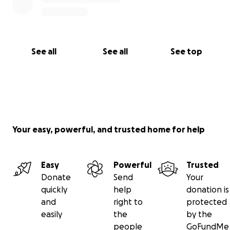
encourage them to develop respect for diversity
and motivate them to take action against social
inequality.
See all
See all
See top
Please share our appeal, tell your friends and
comrades about , and donate if you have the chance
to.
Warm regards,
The KidsCourage Team
Your easy, powerful, and trusted home for help
Easy
Powerful
Trusted
Donate
Send
Your
quickly
help
donation is
and
right to
protected
easily
the
by the
people
GoFundMe