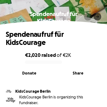
Spendenaufruf für
KidsCourage
Spendenaufruf für
KidsCourage
€2,020
raised
of
€2K
0% complete
Donate
Share
KidsCourage Berlin
KidsCourage Berlin is organizing this
fundraiser.