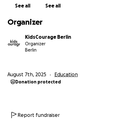
See all
See all
Teilt unseren Aufruf, erzählt es euren Freund*innen
und Genoss*innen und spendet gerne, wenn ihr die
Organizer
Möglichkeit dazu habet.
KidsCourage Berlin
Ganz liebe Grüße,
Organizer
das KidsCourage Team
Berlin
***english translation***
August 7th, 2025
Education
Donation protected
Dear community, colleagues and fellow supporters,
We are KidsCourage—the place to go to for project
days about the topic of
children's rights for
Report fundraiser
children
in Berlin. Today we are reaching out to you
with a somewhat more serious topic, because
we
need your support
❗