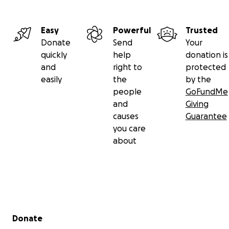
Easy
Powerful
Trusted
Donate
Send
Your
quickly
help
donation is
and
right to
protected
easily
the
by the
people
GoFundMe
and
Giving
causes
Guarantee
you care
about
Secondary menu
Donate