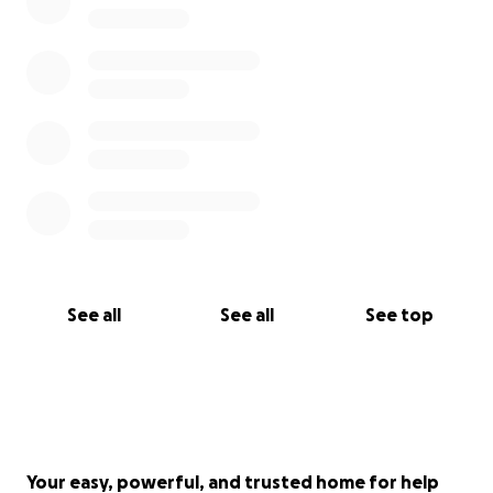
que votre don sera utilisé efficacement, et qu'il
permettra de réaliser de belles choses pour
l'avancement de l'aviation dans la direction du
développement durable.
Merci par avance.
See all
See all
See top
Your easy, powerful, and trusted home for help