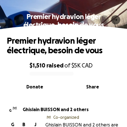
Premier hydravion léger
électrique, besoin de vous
Premier hydravion léger
électrique, besoin de vous
$1,510
raised
of
$5K
CAD
0% complete
Donate
Share
Ghislain BUISSON and 2 others
G
Co-organized
G
B
J
Ghislain BUISSON and 2 others are