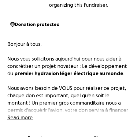
organizing this fundraiser.
Donation protected
Bonjour à tous,
Nous vous sollicitons aujourd'hui pour nous aider à
concrétiser un projet novateur : Le développement
du
premier hydravion léger électrique au monde
.
Nous avons besoin de VOUS pour réaliser ce projet,
chaque don est important, quel qu'en soit le
montant ! Un premier gros commanditaire nous a
permis d'acquérir l'avion, votre don servira à financer
le moteur électrique, les batteries, et les autres
Read more
composants nécessaires au projet.