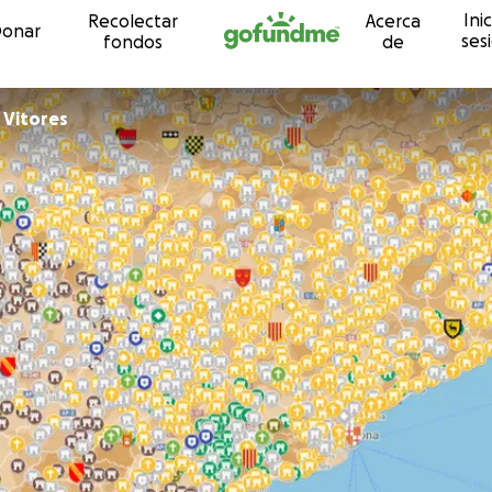
Inic
Recolectar
Acerca
Ir directamente al contenido
onar
ses
fondos
de
 Vitores