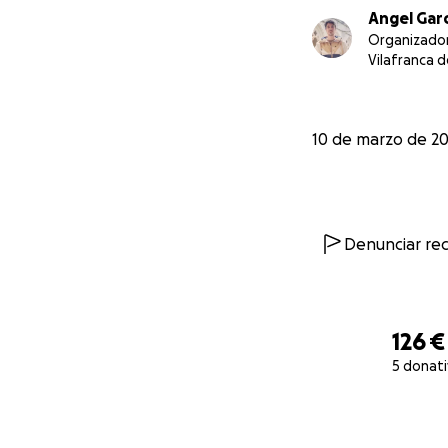
Angel Garc
Organizado
Vilafranca 
10 de marzo de 2
Denunciar re
126 €
5 donat
0% complete