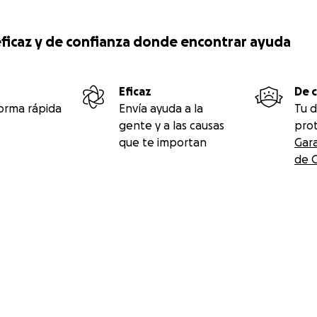
, eficaz y de confianza donde encontrar ayuda
Eficaz
De 
orma rápida
Envía ayuda a la
Tu d
gente y a las causas
prot
que te importan
Gara
de 