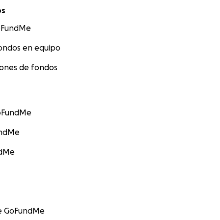
os
GoFundMe
ondos en equipo
iones de fondos
GoFundMe
undMe
ndMe
re GoFundMe