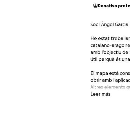
Donativo prot
Soc l’Àngel Garcia
He estat treballa
catalano-aragones
amb l’objectiu de f
útil perquè és una 
El mapa està const
obrir amb l’aplica
Altres elements qu
comtats i regnes
Leer más
És important dir 
està en constant m
Sobre els orígens