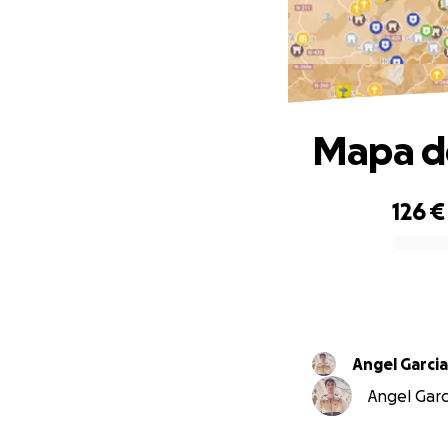
Mapa de
126 €
0% complete
Angel Garcia
Angel Garc