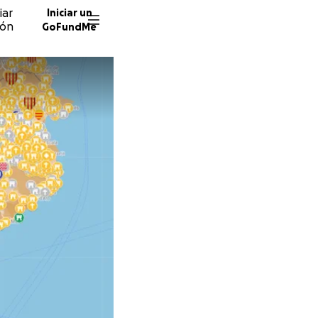
iar
Iniciar un
ión
GoFundMe