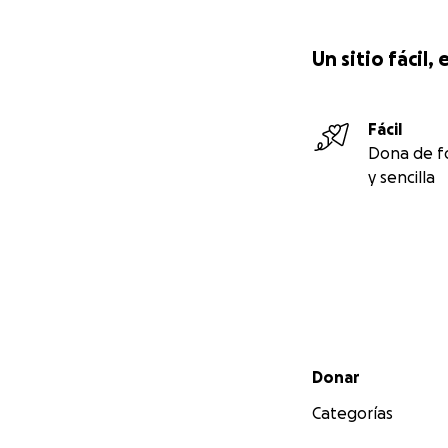
Un sitio fácil
Fácil
Dona de f
y sencilla
Menú secundario
Donar
Categorías