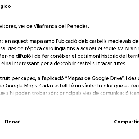
egido
 Vitores, veí de Vilafranca del Penedès.
nt en aquest mapa amb l’ubicació dels castells medievals de
a, des de l’època carolíngia fins a acabar el segle XV. M’an
er-ne difusió i de fer conèixer el patrimoni històric del terri
eina interessant per a descobrir castells i traçar rutes.
ruït per capes, a l’aplicació “Mapas de Google Drive”, i des
ció Google Maps. Cada castell té un símbol i color que es recu
e s’hi poden trobar són: principals vies de comunicació (cami
…
que, com a projecte personal que realitzo des de fa gairebé
Donar
Comparti
illora i revisió. Les fonts bibliogràfiques són publicades a 
 d’aquest projecte: tot va començar perquè treballo en el s