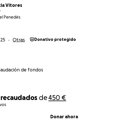
ia Vitores
r
del Penedès
025
Otras
Donativo protegido
caudación de fondos
recaudados
de
450 €
ivos
Donar ahora