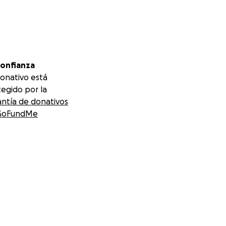
confianza
onativo está
egido por la
ntía de donativos
GoFundMe