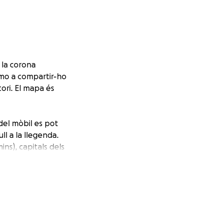
 la corona
imo a compartir-ho
tori. El mapa és
 del mòbil es pot
ll a la llegenda.
ns), capitals dels
 dos anys, el mapa
r
la pàgina web.
ector del