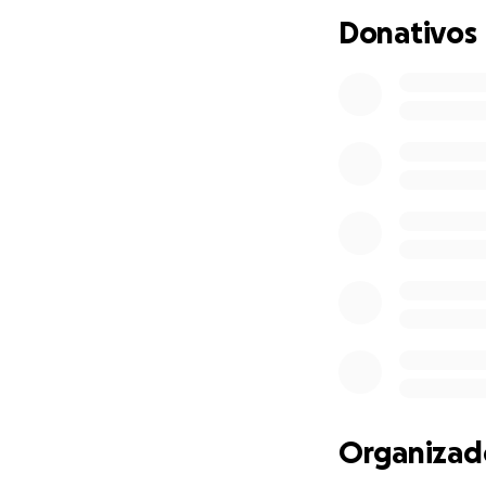
Transport i la Log
Donativos
del territori catal
Ràpidament, vaig v
vaig posar-ho tot
fins a incorporar 
m’agradaria incorp
Estic obert a sugg
Organizad