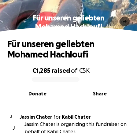
Für unseren geliebten
Mohamed Hachloufi
Für unseren geliebten
Mohamed Hachloufi
€1,285
raised
of
€5K
0% complete
Donate
Share
Jassim Chater
for
Kabil Chater
J
Jassim Chater is organizing this fundraiser on
J
behalf of Kabil Chater.