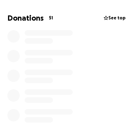
Paradies schenken und uns die Kraft geben, diesen
schweren Verlust zu tragen.
Donations
51
See top
⸻