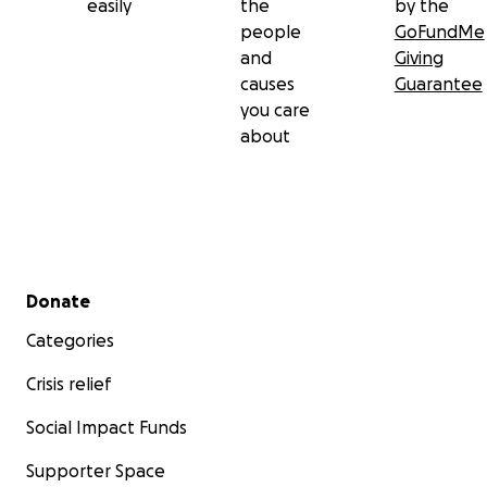
easily
the
by the
people
GoFundMe
and
Giving
causes
Guarantee
you care
about
Secondary menu
Donate
Categories
Crisis relief
Social Impact Funds
Supporter Space