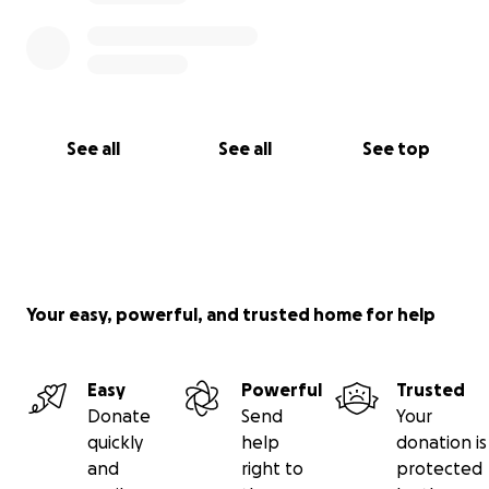
See all
See all
See top
Your easy, powerful, and trusted home for help
Easy
Powerful
Trusted
Donate
Send
Your
quickly
help
donation is
and
right to
protected