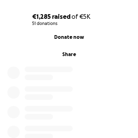
€1,285
raised
of
€5K
51 donations
0% complete
Donate now
Share