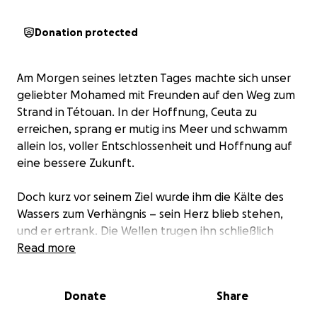
Donation protected
Am Morgen seines letzten Tages machte sich unser
geliebter Mohamed mit Freunden auf den Weg zum
Strand in Tétouan. In der Hoffnung, Ceuta zu
erreichen, sprang er mutig ins Meer und schwamm
allein los, voller Entschlossenheit und Hoffnung auf
eine bessere Zukunft.
Doch kurz vor seinem Ziel wurde ihm die Kälte des
Wassers zum Verhängnis – sein Herz blieb stehen,
und er ertrank. Die Wellen trugen ihn schließlich
nach Ceuta, wo er aufgefunden wurde.
Read more
Wir erinnern uns an Mohamed als einen jungen
Donate
Share
Mann voller Träume, Mut und Hoffnung. Möge Allah
ihm seine Fehler vergeben, ihm einen Platz im