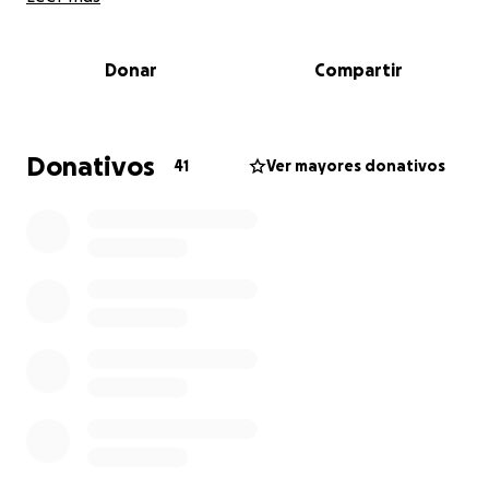
is the one who needs us.
Donar
Compartir
A few days ago, Matteo had to undergo a delicate
heart surgery. Although the procedure was
successful, hospital expenses have increased
significantly, and his family does not have the
Donativos
41
Ver mayores donativos
financial means to cover them entirely.
That’s why Perla —his wife— and I, his friend, have
created this campaign: so that together, we can
help ease the financial burden Matteo and his family
are facing, and allow him to focus on what matters
most right now: his recovery. The funds raised will be
used to pay the hospital bill and purchase the
medications he will need.
The money raised will be deposited directly into
Perla’s account to ensure it reaches them quickly