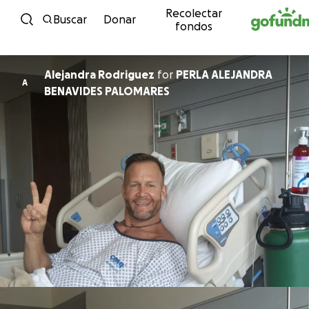
Recolectar
Ir directamente al contenido
Buscar
Donar
fondos
Alejandra Rodriguez
for
PERLA ALEJANDRA
A
BENAVIDES PALOMARES