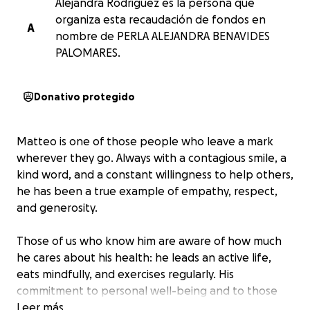
Alejandra Rodriguez es la persona que
organiza esta recaudación de fondos en
A
nombre de PERLA ALEJANDRA BENAVIDES
PALOMARES.
Donativo protegido
Matteo is one of those people who leave a mark
wherever they go. Always with a contagious smile, a
kind word, and a constant willingness to help others,
he has been a true example of empathy, respect,
and generosity.
Those of us who know him are aware of how much
he cares about his health: he leads an active life,
eats mindfully, and exercises regularly. His
commitment to personal well-being and to those
around him has always been unwavering… Today, he
Leer más