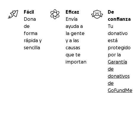
Fácil
Eficaz
De
Dona
Envía
confianza
de
ayuda a
Tu
forma
la gente
donativo
rápida y
y a las
está
sencilla
causas
protegido
que te
por la
importan
Garantía
de
donativos
de
GoFundMe
Menú secundario