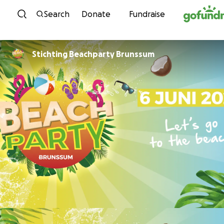
Skip to content
Search
Donate
Fundraise
Stichting Beachparty Brunssum