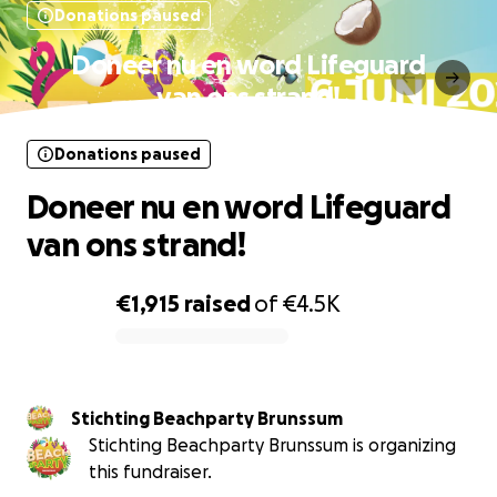
Donations paused
Doneer nu en word Lifeguard
van ons strand!
Donations paused
Doneer nu en word Lifeguard
van ons strand!
€1,915
raised
of
€4.5K
0% complete
Stichting Beachparty Brunssum
Stichting Beachparty Brunssum is organizing
this fundraiser.