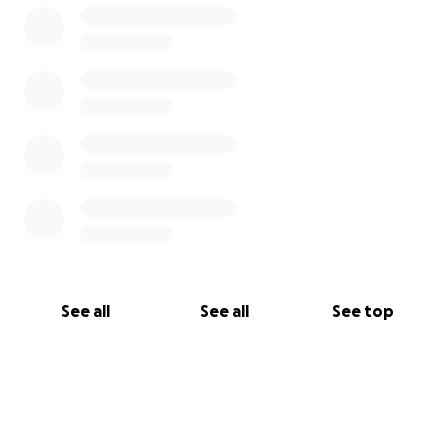
Met dankbaarheid en veel liefde,
Stichting Beachparty Brunssum
“Let’s go to the beach!”
See all
See all
See top