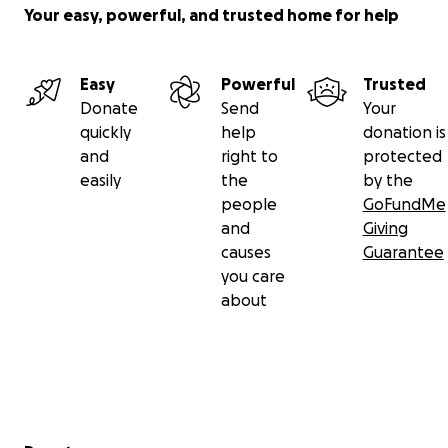
Your easy, powerful, and trusted home for help
Easy
Powerful
Trusted
Donate
Send
Your
quickly
help
donation is
and
right to
protected
easily
the
by the
people
GoFundMe
and
Giving
causes
Guarantee
you care
about
Secondary menu