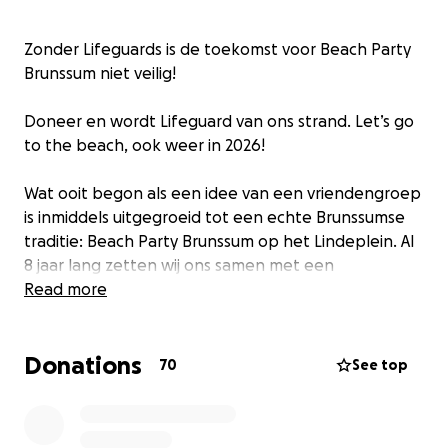
Zonder Lifeguards is de toekomst voor Beach Party
Brunssum niet veilig!
Doneer en wordt Lifeguard van ons strand. Let’s go
to the beach, ook weer in 2026!
Wat ooit begon als een idee van een vriendengroep
is inmiddels uitgegroeid tot een echte Brunssumse
traditie: Beach Party Brunssum op het Lindeplein. Al
8 jaar lang zetten wij ons samen met een
fantastische groep vrijwilligers en trouwe sponsoren
Read more
in om voor een zomers strand(feest) neer te zetten
voor en door Brunssum.
Donations
70
See top
Ondanks al onze inzet zijn helaas de afgelopen
twee edities letterlijk in het water gevallen... Voor
het tweede jaar op rij, waarin we het weer niet in de