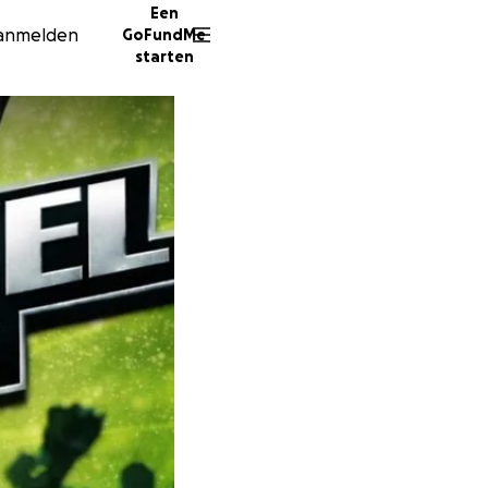
Een
anmelden
GoFundMe
starten