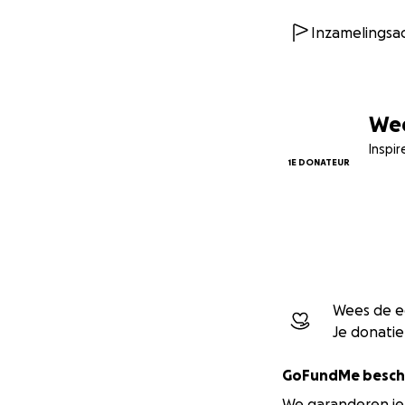
Inzamelingsa
Wee
Inspir
1E DONATEUR
Wees de ee
Je donatie 
GoFundMe besche
We garanderen je 