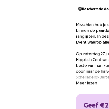
Beschermde do
Misschien heb je 
binnen de paarden
ranglijsten. In d
Event waarop all
Op zaterdag 27 ju
Hippisch Centrum 
beste van hun ku
door naar de halve
Schellekens-Barte
Karin Retera, kieze
Meer lezen
Van deze tien dee
ruiters een kür op
Geef € 
thuis bepalen wie