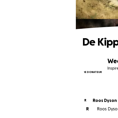
De Kipp
Wee
Inspir
1E DONATEUR
Roos Dyson
R
R
Roos Dyson