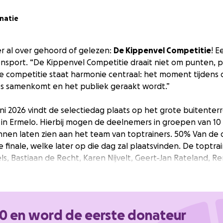
natie
er al over gehoord of gelezen:
De Kippenvel Competitie
! E
sport. “De Kippenvel Competitie draait niet om punten, p
eze competitie staat harmonie centraal: het moment tijdens 
es samenkomt en het publiek geraakt wordt.”
ni 2026 vindt de selectiedag plaats op het grote buitenterr
in Ermelo. Hierbij mogen de deelnemers in groepen van 10
nnen laten zien aan het team van toptrainers. 50% Van d
 finale, welke later op die dag zal plaatsvinden. De toptra
ls, Bastiaan de Recht, Karen Nijvelt, Geert-Jan Rateland, R
n uiteindelijk elk twee ruiters uit die zij gaan coachen.
lnemers zullen er op zondag 13 september op Horse Event ui
 muziek rijden als grote finale van deze competitie. Het pub
20 en word de eerste donateur
 er wint: zij stemmen op de combinatie die hen het meeste