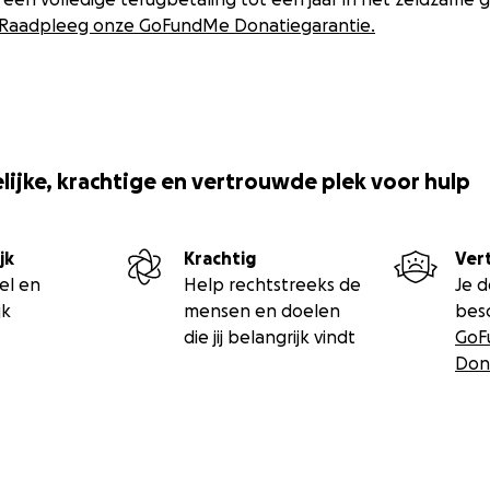
Raadpleeg onze GoFundMe Donatiegarantie.
ijke, krachtige en vertrouwde plek voor hulp
jk
Krachtig
Ver
el en
Help rechtstreeks de
Je 
jk
mensen en doelen
bes
die jij belangrijk vindt
GoF
Don