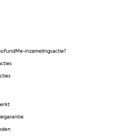
 GoFundMe-inzamelingsactie?
cties
cties
erkt
egarantie
nden