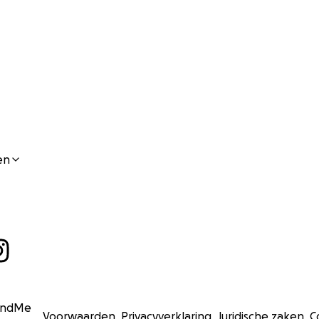
en
undMe
Voorwaarden
Privacyverklaring
Juridische zaken
C