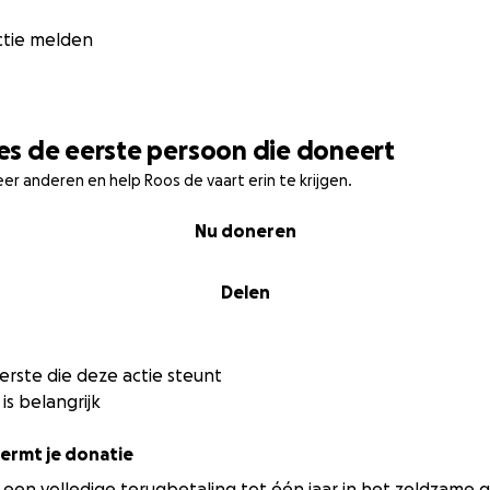
ctie melden
s de eerste persoon die doneert
eer anderen en help Roos de vaart erin te krijgen.
Nu doneren
Delen
rste die deze actie steunt
is belangrijk
rmt je donatie
een volledige terugbetaling tot één jaar in het zeldzame g