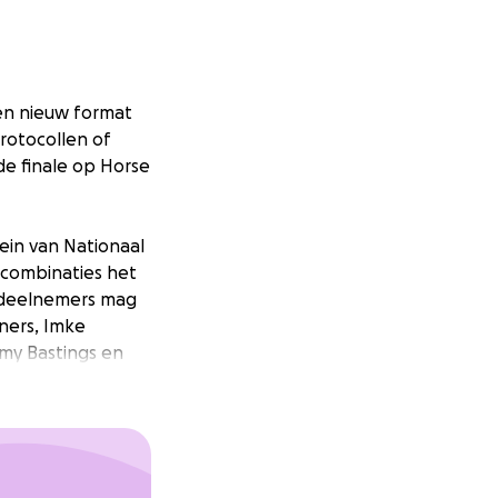
en nieuw format
rotocollen of
de finale op Horse
ein van Nationaal
 combinaties het
e deelnemers mag
iners, Imke
emy Bastings en
teindelijk vijf
liek en de kijkers
 kippenvel