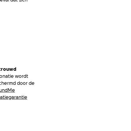
trouwd
donatie wordt
chermd door de
undMe
atiegarantie