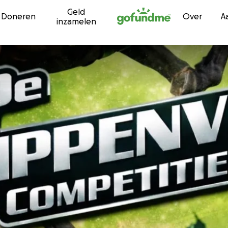
Geld
Ga naar inhoud
Doneren
Over
A
inzamelen