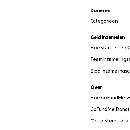
Secundair menu
Doneren
Categorieën
Geld inzamelen
Hoe start je een
Teaminzamelingsa
Blog inzamelingsa
Over
Hoe GoFundMe w
GoFundMe Donati
Ondersteunde la