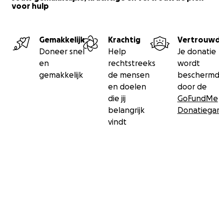
voor hulp
Gemakkelijk
Krachtig
Vertrouw
Doneer snel
Help
Je donatie
en
rechtstreeks
wordt
gemakkelijk
de mensen
bescherm
en doelen
door de
die jij
GoFundMe
belangrijk
Donatiegar
vindt