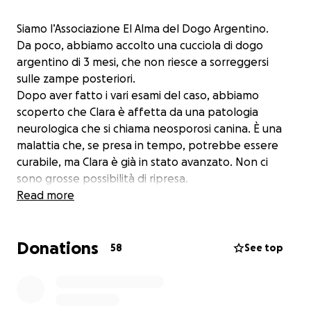
Siamo l’Associazione El Alma del Dogo Argentino.
Da poco, abbiamo accolto una cucciola di dogo
argentino di 3 mesi, che non riesce a sorreggersi
sulle zampe posteriori.
Dopo aver fatto i vari esami del caso, abbiamo
scoperto che Clara è affetta da una patologia
neurologica che si chiama neosporosi canina. È una
malattia che, se presa in tempo, potrebbe essere
curabile, ma Clara è già in stato avanzato. Non ci
sono grosse possibilità di ripresa.
intraprenderemo una terapia farmacologica per 3
Read more
settimane e, di pari passo, cominceremo le sedute di
fisioterapia che le permetteranno di mantenere il
Donations
minimo di muscolatura ancora presente, senza
58
See top
essere costretta su un carrellino per tutta la vita.
Saranno necessarie 2 sedute di fisioterapia alla
settimana, oltre a sedute in acqua, da protrarsi fino