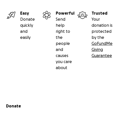
Easy
Powerful
Trusted
Donate
Send
Your
quickly
help
donation is
and
right to
protected
easily
the
by the
people
GoFundMe
and
Giving
causes
Guarantee
you care
about
Secondary menu
Donate