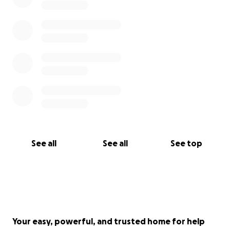
the trolley for her entire life.
Every help is important to keep her running and
allow her to stand on her own!
See all
See all
See top
Your easy, powerful, and trusted home for help