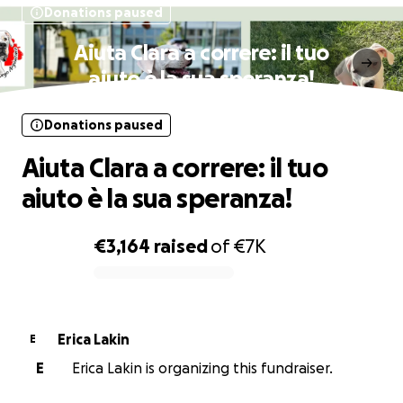
Donations paused
Aiuta Clara a correre: il tuo
aiuto è la sua speranza!
Donations paused
Aiuta Clara a correre: il tuo
aiuto è la sua speranza!
€3,164
raised
of
€7K
0% complete
Erica Lakin
E
E
Erica Lakin is organizing this fundraiser.