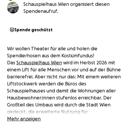
Schauspielhaus Wien organisiert diesen
Spendenaufruf.
Spende geschützt
Wir wollen Theater für alle und holen die
Spendierhosen aus dem Kostümfundus!
Das
Schauspielhaus Wien
wird im Herbst 2026 mit
einem Lift für alle Menschen vor und auf der Bühne
barrierefrei. Aber nicht nur das: Mit einem weiteren
Liftstockwerk werden die Büros des
Schauspielhauses und damit die Wohnungen aller
Hausbewohner:innen stufenlos erreichbar. Der
Großteil des Umbaus wird durch die Stadt Wien
gedeckt, die erweiterte Nutzung für
Bewohner:innen und Angestellte teilfinanzieren wir.
Mehr anzeigen
Und dafür brauchen wir eure Unterstützung.