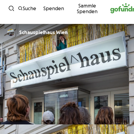
Sammle
Zum Inhalt
Suche
Spenden
Spenden
Schauspielhaus Wien