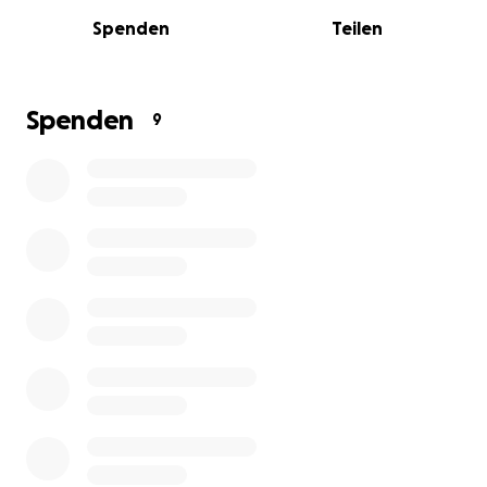
Spenden
Teilen
Jeder Euro zählt - denn kulturelle Teilhabe ist
unverhandelbar!
Spenden
9