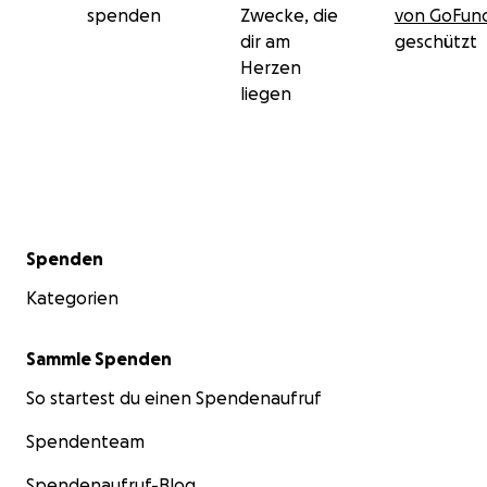
spenden
Zwecke, die
von GoFu
dir am
geschützt
Herzen
liegen
Sekundärmenü
Spenden
Kategorien
Sammle Spenden
So startest du einen Spendenaufruf
Spendenteam
Spendenaufruf-Blog