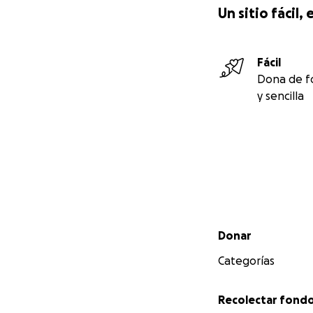
Un sitio fácil
Fácil
Dona de f
y sencilla
Menú secundario
Donar
Categorías
PRESENTE Y FUT
Recolectar fond