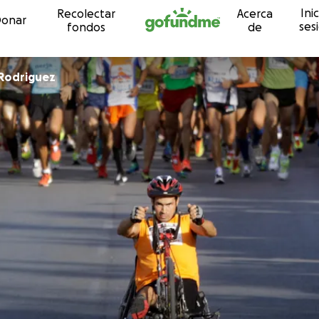
Inic
Recolectar
Acerca
Ir directamente al contenido
onar
ses
fondos
de
Rodriguez