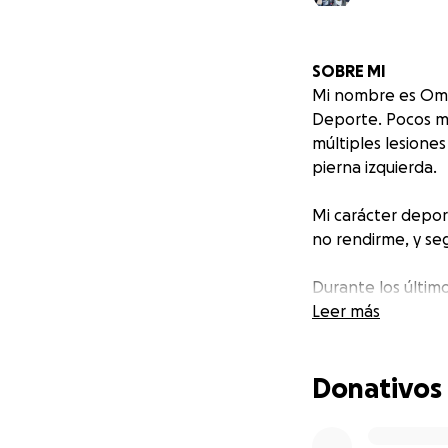
SOBRE MI
Mi nombre es Omar 
Deporte. Pocos m
múltiples lesiones
pierna izquierda.
Mi carácter depor
no rendirme, y seg
Durante los últim
disciplinas como e
Leer más
importantes a niv
Donativos
Además, participo
motivacionales en
innumerables bene