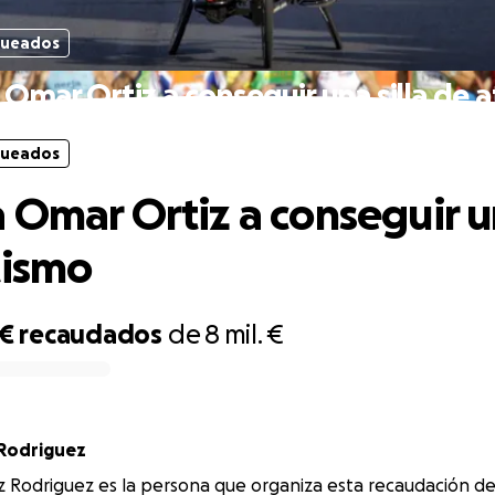
queados
Omar Ortiz a conseguir una silla de 
queados
 Omar Ortiz a conseguir un
tismo
 €
recaudados
de
8 mil. €
Rodriguez
 Rodriguez es la persona que organiza esta recaudación de