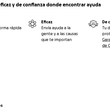
, eficaz y de confianza donde encontrar ayuda
Eficaz
De 
orma rápida
Envía ayuda a la
Tu d
gente y a las causas
prot
que te importan
Gara
de 
URO
os