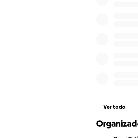
Desde septiembre
antes del acciden
ambicioso, pero q
campeonatos de Eu
Paralímpicos de L
LOGROS DEPORT
Campeón del
Subcampeón d
Primer parti
2010), consi
posteriores.
Ver todo
Campeón de 
en silla de 
Organizad
Campeón del 
en silla de 