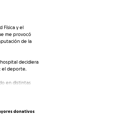
 Física y el
que me provocó
amputación de la
hospital decidiera
: el deporte.
o en distintas
guiendo logros
charlas
ayores donativos
adaptado y sus