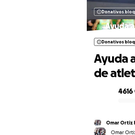
Donativos blo
Ayuda a 
Donativos blo
Ayuda a
de atle
4616
0% complete
Omar Ortiz 
Omar Ortiz