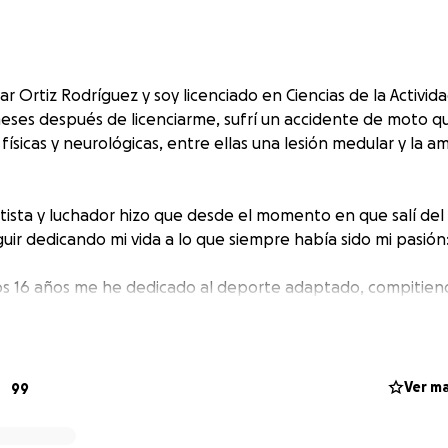
Ortiz Rodríguez y soy licenciado en Ciencias de la Actividad
eses después de licenciarme, sufrí un accidente de moto 
 físicas y neurológicas, entre ellas una lesión medular y la 
tista y luchador hizo que desde el momento en que salí del 
uir dedicando mi vida a lo que siempre había sido mi pasión
os 16 años me he dedicado al deporte adaptado, compitiend
l esquí alpino adaptado, el piragüismo y la handbike, consi
el autonómico y nacional.
 frecuentemente en jornadas de concienciación e imparto 
Ver m
99
 institutos y cursos de formación, promoviendo el deporte 
ficios.