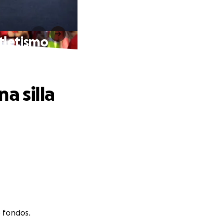
atletismo
a silla
 fondos.