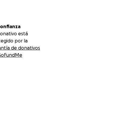
confianza
onativo está
egido por la
ntía de donativos
GoFundMe