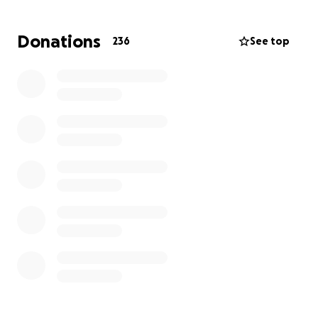
randonnée.
Donations
236
See top
Mon chien adore l’eau, et l’une de mes plus grandes
frustrations, c’est de ne pas pouvoir l’accompagner
librement sur la plage. Pouvoir aller marcher avec lui
sur le sable, profiter du bord de mer, ou simplement
explorer les sentiers enneigés de la région — ce sont
des choses simples, mais essentielles à mes yeux.
Un rêve accessible… grâce à vous
Il existe une solution concrète : deux équipements
conçus pour améliorer l’autonomie des personnes
en fauteuil roulant sur les terrains difficiles.
Le Triride MTW, un dispositif électrique qui remplace
les roues arrière de mon fauteuil roulant, me donne
puissance et traction.