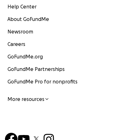
Help Center
About GoFundMe
Newsroom
Careers
GoFundMe.org
GoFundMe Partnerships
GoFundMe Pro for nonprofits
More resources