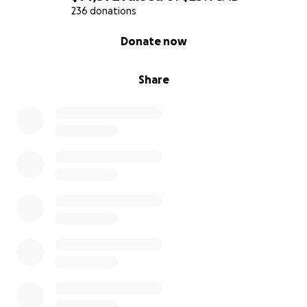
Je lance cette campagne GoFundMe pour
236 donations
demander votre aide. Chaque don, petit ou grand,
0% complete
Donate now
m’aide à me rapprocher de mon objectif. Chaque
partage de cette page contribue à faire connaître
mon projet.
Share
Votre soutien me permettrait non seulement
d’accéder aux plages de ma région, mais aussi de
continuer à vivre activement et pleinement, en
toute autonomie, été comme hiver, en compagnie
de mon fidèle compagnon à quatre pattes.
Merci du fond du cœur
Merci à toutes celles et ceux qui prendront le temps
de lire, de partager ou de contribuer. Ce projet
représente bien plus qu’un simple achat : c’est une
ouverture vers plus de liberté, de santé, de joie et
d’inclusion.