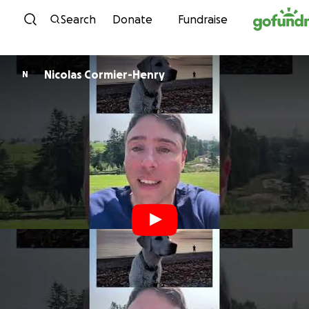
Skip to content
Search
Donate
Fundraise
Nicolas Cormier-Henry
N