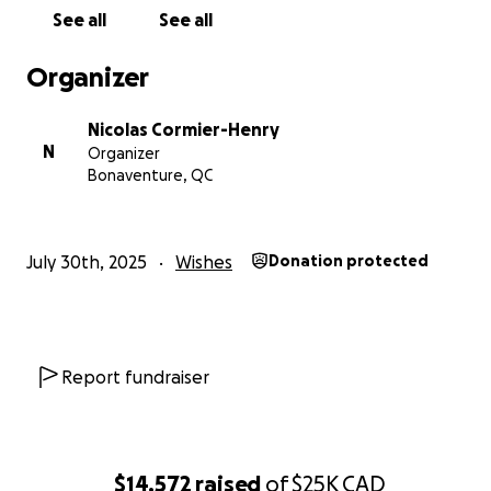
Le T-Rocks, un châssis tout-terrain conçu pour rouler
See all
See all
sur le sable, la neige, les chemins rocailleux, etc.
Organizer
Ces deux appareils combinés me permettraient
d’avoir une véritable liberté de mouvement, peu
Nicolas Cormier-Henry
importe le terrain ou la saison. Mais leur coût total
N
Organizer
est de 25 000 $, un montant non couvert par aucune
Bonaventure, QC
aide financière gouvernementale.
La seule aide potentielle que je pourrais recevoir
provient de La Ressource, à hauteur de 1 500 $.
July 30th, 2025
Wishes
Donation protected
L’an dernier, j’ai dû faire un autre achat essentiel : un
fauteuil roulant ultra-léger en carbone, fait sur
mesure, pour préserver la santé de mes épaules. Ce
fauteuil m’a coûté plus de 20 000 $, un
Report fundraiser
investissement que j’ai assumé moi-même, sans
subvention. Cet achat important a évidemment eu
un impact majeur sur mon budget personnel.
$14,572
raised
of
$25K
CAD