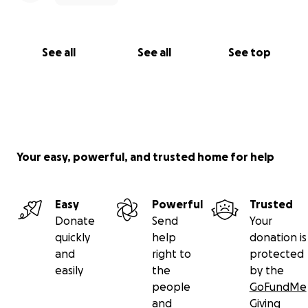
Nicolas Bonaventure, Gaspésie
See all
See all
See top
Your easy, powerful, and trusted home for help
Easy
Powerful
Trusted
Donate
Send
Your
quickly
help
donation is
and
right to
protected
easily
the
by the
people
GoFundMe
and
Giving