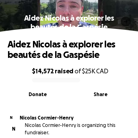
Aidez Nicolas à explorer les
beautés de la Gaspésie
Aidez Nicolas à explorer les
beautés de la Gaspésie
$14,572
raised
of
$25K
CAD
0% complete
Donate
Share
Nicolas Cormier-Henry
N
Nicolas Cormier-Henry is organizing this
N
fundraiser.