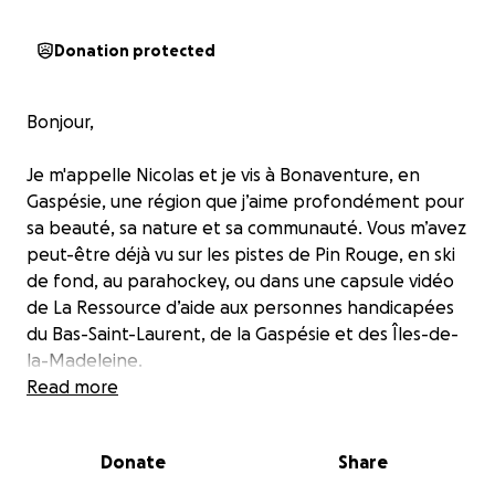
Donation protected
Bonjour,
Je m'appelle Nicolas et je vis à Bonaventure, en
Gaspésie, une région que j’aime profondément pour
sa beauté, sa nature et sa communauté. Vous m’avez
peut-être déjà vu sur les pistes de Pin Rouge, en ski
de fond, au parahockey, ou dans une capsule vidéo
de La Ressource d’aide aux personnes handicapées
du Bas-Saint-Laurent, de la Gaspésie et des Îles-de-
la-Madeleine.
Read more
Malgré ma passion pour le sport, la nature et la vie
active, il y a encore beaucoup de lieux magnifiques
Donate
Share
qui me sont inaccessibles en fauteuil roulant —
notamment les plages et plusieurs sentiers de