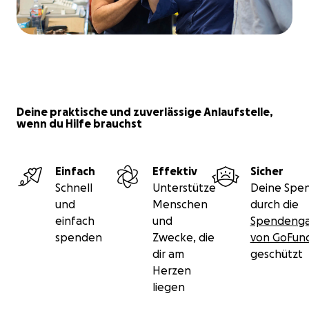
Deine praktische und zuverlässige Anlaufstelle,
wenn du Hilfe brauchst
Einfach
Effektiv
Sicher
Schnell
Unterstütze
Deine Spen
und
Menschen
durch die
einfach
und
Spendenga
spenden
Zwecke, die
von GoFu
dir am
geschützt
Herzen
liegen