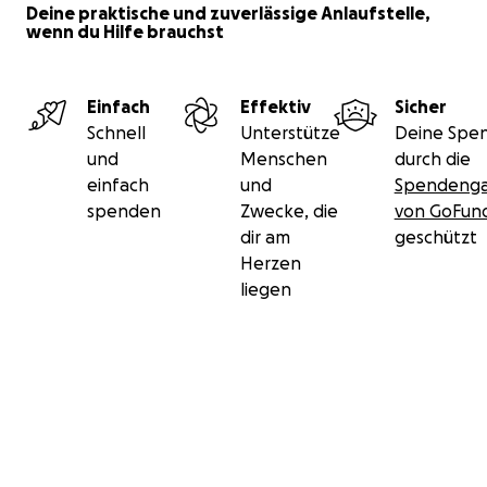
Deine praktische und zuverlässige Anlaufstelle,
wenn du Hilfe brauchst
Einfach
Effektiv
Sicher
Schnell
Unterstütze
Deine Spen
und
Menschen
durch die
einfach
und
Spendenga
spenden
Zwecke, die
von GoFu
dir am
geschützt
Herzen
liegen