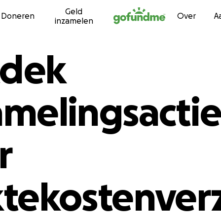
Geld
Ga naar inhoud
Doneren
Over
A
inzamelen
dek
amelingsactie
r
ktekostenver