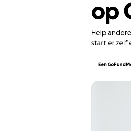
op 
Help anderen
start er zelf
Een GoFundMe