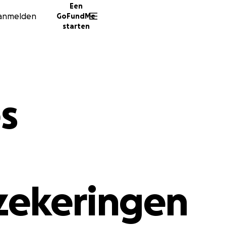
Een
anmelden
GoFundMe
starten
s
zekeringen