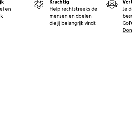
jk
Krachtig
Ver
el en
Help rechtstreeks de
Je 
jk
mensen en doelen
bes
die jij belangrijk vindt
GoF
Don