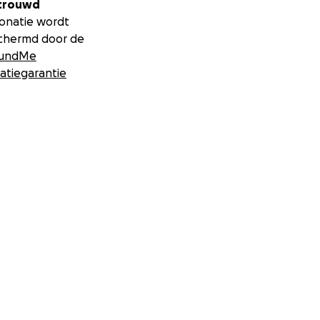
trouwd
donatie wordt
chermd door de
undMe
atiegarantie