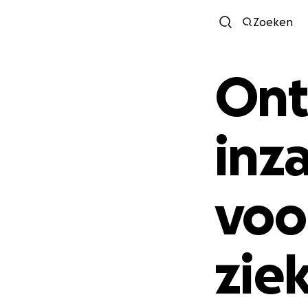
Zoeken
Ont
inz
voo
zie