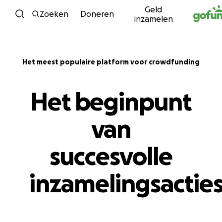
Geld
Ga naar inhoud
Zoeken
Doneren
inzamelen
Het meest populaire platform voor crowdfunding
Het beginpunt
van
succesvolle
inzamelingsactie