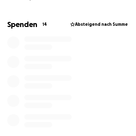
geplant, bei denen unsere Expertinnen und Experten
Aufklärungsarbeit leisten und in den öffentlichen
Dialog eintreten.
Spenden
14
Absteigend nach Summe
Für unsere Arbeit benötigen wir weiterhin finanzielle
Unterstützung und bitten daher an dieser Stelle um
Ihre/Eure Unterstützung.
Für die Bündnis-Koordinatoren
Howard Chance
Bündnis für legale Prostitution