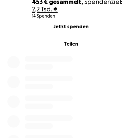
453 €
gesammelt,
Spendenziel:
2,2 Tsd. €
14 Spenden
0% complete
Jetzt spenden
Teilen