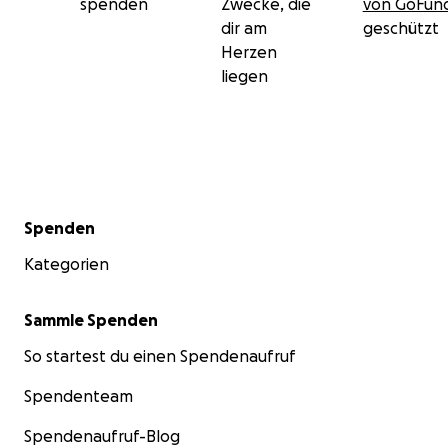
spenden
Zwecke, die
von GoFu
dir am
geschützt
Herzen
liegen
Sekundärmenü
Spenden
Kategorien
Sammle Spenden
So startest du einen Spendenaufruf
Spendenteam
Spendenaufruf-Blog