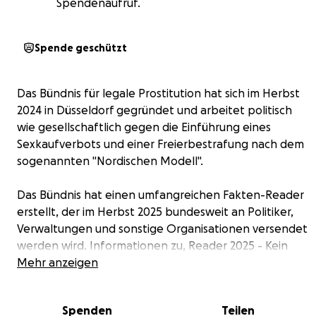
Spendenaufruf.
Spende geschützt
Das Bündnis für legale Prostitution hat sich im Herbst
2024 in Düsseldorf gegründet und arbeitet politisch
wie gesellschaftlich gegen die Einführung eines
Sexkaufverbots und einer Freierbestrafung nach dem
sogenannten "Nordischen Modell".
Das Bündnis hat einen umfangreichen Fakten-Reader
erstellt, der im Herbst 2025 bundesweit an Politiker,
Verwaltungen und sonstige Organisationen versendet
werden wird. Informationen zu, Reader 2025 - Kein
Sexkaufverbot erhalten Sie unter:
Mehr anzeigen
Webseite Bündnis
für legale Prostitution
Spenden
Teilen
Ebenso sind Pressekonferenzen und Tagungen