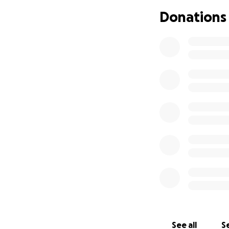
Beyond Joinery –
Donations
допомагаємо людям
організації мереж
Цей збір коштів н
необхідності для 
товарів, які поті
(завершивши на сь
На даний момент у
Хресту в Києві, та
використати ці фі
товарів та оплати
нам в підтримці л
Дякуємо вам від 
See all
Se