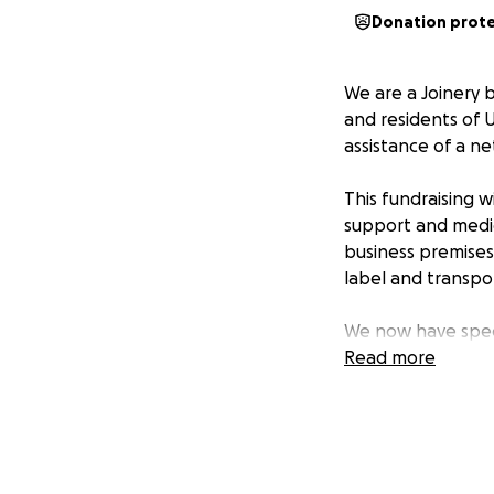
Donation prot
We are a Joinery 
and residents of 
assistance of a n
This fundraising 
support and medic
business premises
label and transpor
We now have speci
Ohmatdyt National 
Read more
donations to assi
costs. If you can 
Thank you with all