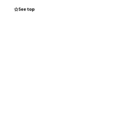
 Лондону. Ми
See top
акож допомагаємо в
рів першої
 як пункт збору
 Україну
рібні як Червоному
ємо намір
необхідних
ожете допомогти