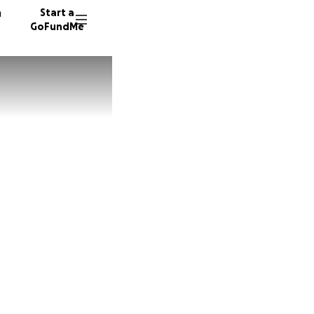
n
Start a
GoFundMe
M
G
106 don