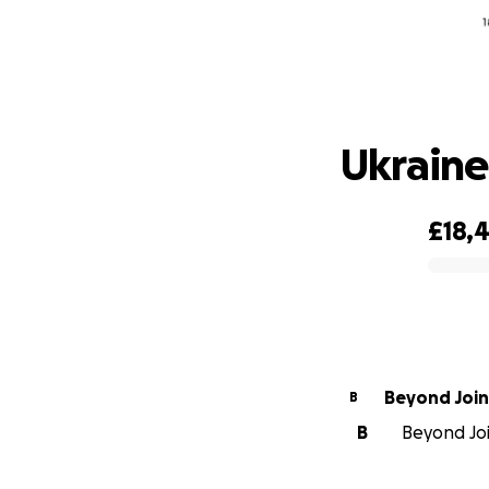
Ukraine
£18,
0% complete
Beyond Join
B
B
Beyond Join