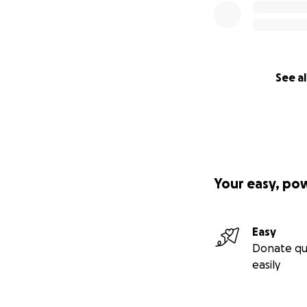
See al
Your easy, po
Easy
Donate qu
easily