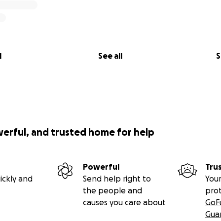
l
See all
S
werful, and trusted home for help
Powerful
Tru
ickly and
Send help right to
Your
the people and
pro
causes you care about
GoF
Gua