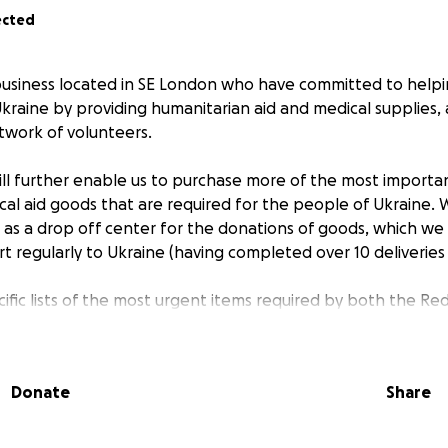
ected
business located in SE London who have committed to help
Ukraine by providing humanitarian aid and medical supplies,
etwork of volunteers.
will further enable us to purchase more of the most importa
al aid goods that are required for the people of Ukraine. 
 as a drop off center for the donations of goods, which we 
t regularly to Ukraine (having completed over 10 deliveries 
fic lists of the most urgent items required by both the Red 
Children's Hospital in Kyiv and our intention is to use thes
st us with purchasing more of these required aid goods and 
help us to help those in need, we would be eternally gratefu
Donate
Share
 our hearts.