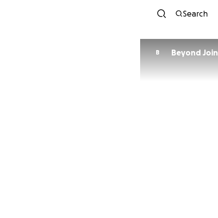
Search
Beyond Join
B