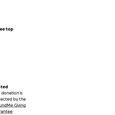
ee top
sted
 donation is
tected by the
undMe Giving
rantee