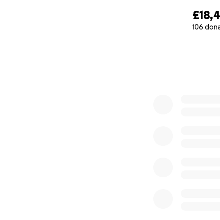
£18,
106 don
0% complete