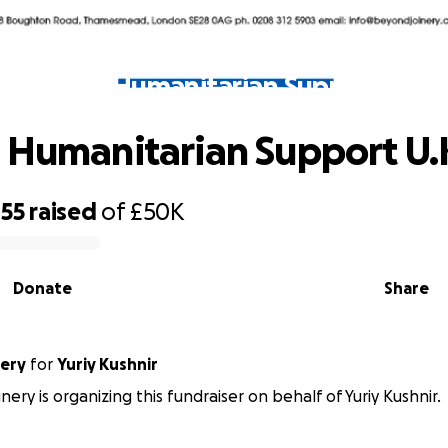
Ukraine Humanitarian Support U.K.
 Humanitarian Support U.
455
raised
of
£50K
Donate
Share
ery
for
Yuriy Kushnir
ery is organizing this fundraiser on behalf of Yuriy Kushnir.