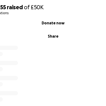
455
raised
of
£50K
ations
Donate now
Share