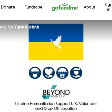
Sig
Skip to content
Donate
Fundraise
About
in
ery
for
Yuriy Kushnir