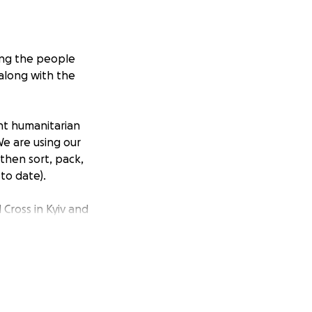
ing the people
 along with the
nt humanitarian
We are using our
then sort, pack,
to date).
Cross in Kyiv and
e funding
with transport
l.