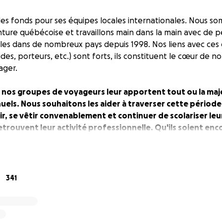
des fonds pour ses équipes locales internationales. Nous 
ture québécoise et travaillons main dans la main avec de p
ales dans de nombreux pays depuis 1998. Nos liens avec ces 
des, porteurs, etc.) sont forts, ils constituent le cœur de no
yager.
 nos groupes de voyageurs leur apportent tout ou la maj
uels. Nous souhaitons les aider à traverser cette période
rir, se vêtir convenablement et continuer de scolariser le
retrouvent leur activité professionnelle. Qu'ils soient enco
u'on pourra y retourner.
ns savoir jusqu'à quand, nos équipes locales n'ont plus de trav
ralement une activité agricole parallèle qui leur permet de 
341
les guides professionnels et les responsables locaux de la
ressource
. Il va sans dire que dans ces pays moins riches, les
'ont rien à voir avec le filet social que nous connaissons ic
hains mois s'annoncent difficiles pour eux.