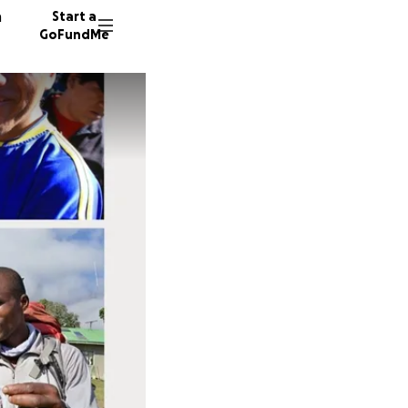
n
Start a
GoFundMe
D
341 don