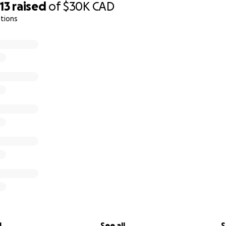
13
raised
of
$30K
CAD
tions
l
See all
S