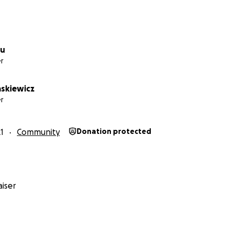
lu
r
askiewicz
r
1
Community
Donation protected
iser