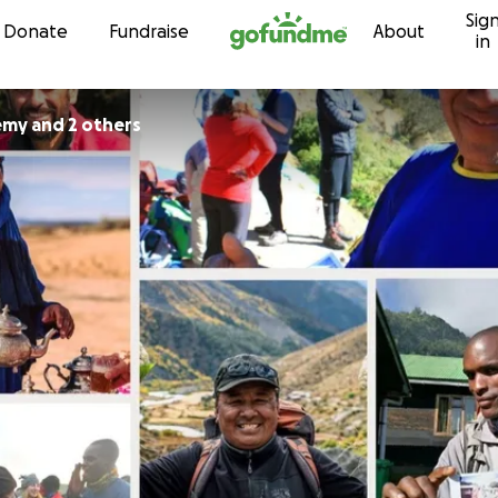
Sig
Skip to content
Donate
Fundraise
About
in
émy and 2 others