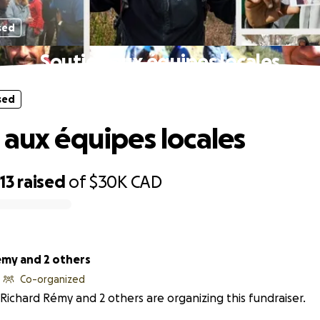
sed
Soutien aux équipes locales
sed
 aux équipes locales
13
raised
of
$30K
CAD
émy and 2 others
Co-organized
Richard Rémy and 2 others are organizing this fundraiser.