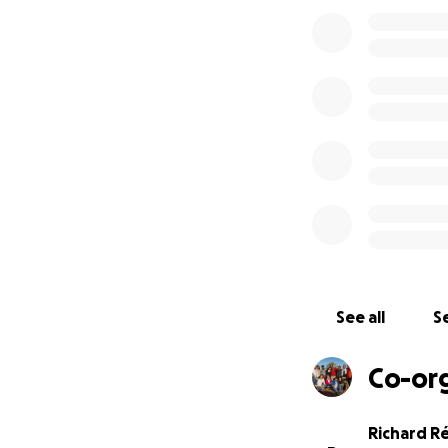
Pour n'en nommer
Samira, Khalifa, 
Tanzanie
, Vico, W
de
Basse-Califor
Panama
, Sophie e
quelques-uns.
Les dons récolté
niveau de vie sur
répartition.
Après 22 ans à ma
c'est à notre tou
See all
Se
Suivez-nous sur
Co-or
Richard R