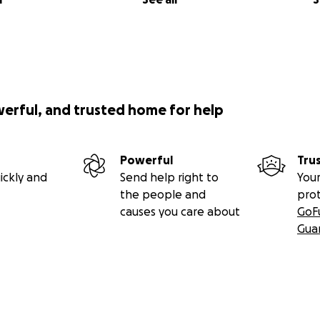
werful, and trusted home for help
Powerful
Tru
ickly and
Send help right to
Your
the people and
pro
causes you care about
GoF
Gua