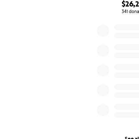
$26,2
341 dona
0% complete
See al