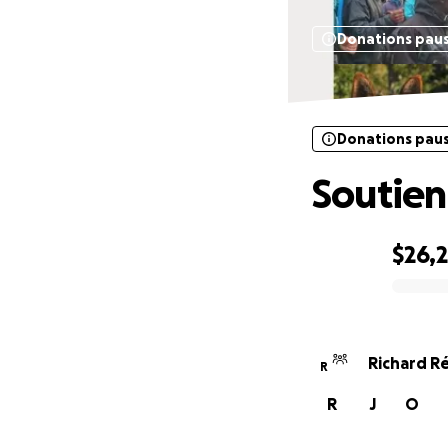
Donations pau
Donations pau
Soutien
$26,2
0% complete
Richard R
R
R
J
O