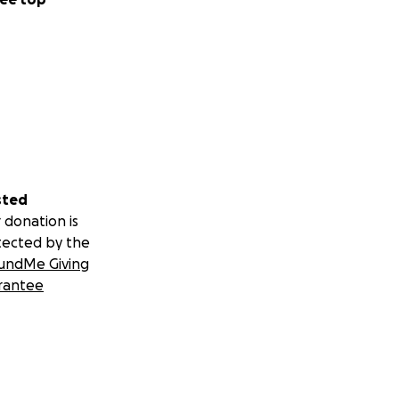
sted
 donation is
tected by the
undMe Giving
rantee