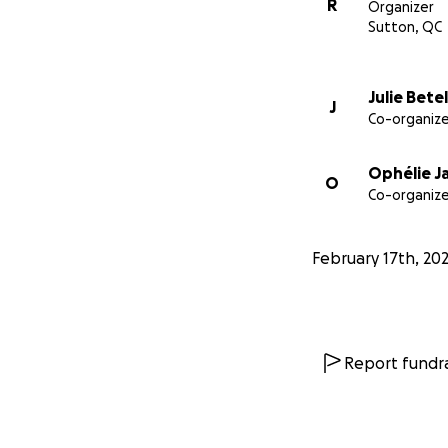
R
Organizer
Sutton, QC
Julie Bete
J
Co-organize
Ophélie J
O
Co-organize
February 17th, 202
Report fundra