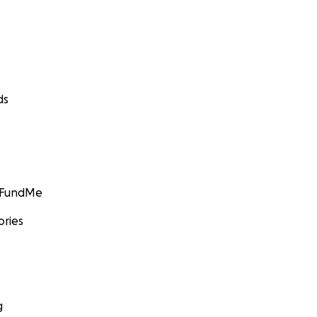
ds
GoFundMe
ories
g