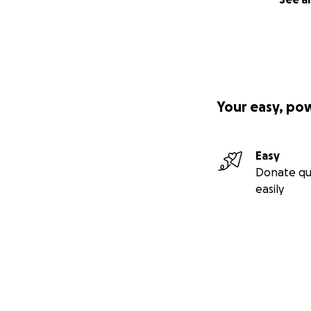
Your easy, po
Easy
Donate qu
easily