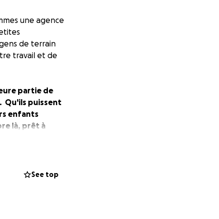
sommes une agence
etites
gens de terrain
tre travail et de
eure partie de
. Qu'ils puissent
urs enfants
re là, prêt à
ail. Si les
traverser les
See top
 logistique se
 aides sociales
i. Un an sans