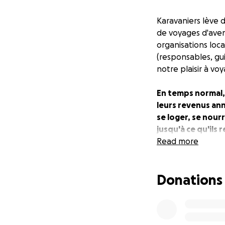
Karavaniers lève 
de voyages d'aven
organisations loc
(responsables, gui
notre plaisir à vo
En temps normal,
leurs revenus ann
se loger, se nour
jusqu'à ce qu'ils 
travailler, lorsq
Read more
Depuis un an et sa
porteurs ont géné
Donations
périodes creuses,
retrouvent sans 
gouvernementales n
revenu... les proc