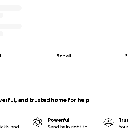
l
See all
S
werful, and trusted home for help
Powerful
Tru
ickly and
Send help right to
Your