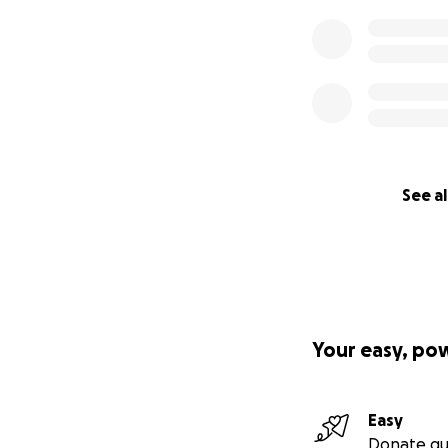
See al
Your easy, po
Easy
Donate qu