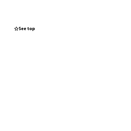
, Coahuila.
recaída, y
See top
 meses,
e.