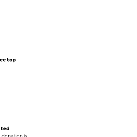
ee top
sted
 donation is