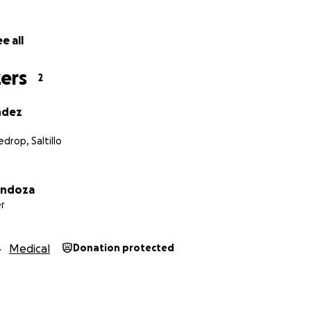
e all
ers
2
ndez
drop, Saltillo
endoza
r
Medical
Donation protected