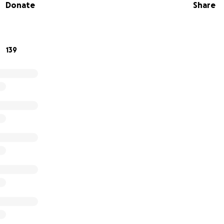
Donate
Share
ola Alejandra Méndez Mendoza, tengo 8 años, soy de Saltillo
nfoblastica aguda, actualmente acaban de detectarme una 
plante de médula.
139
 de realizará en la ciudad de Monterrey.
tilizará para cubrir gastos que se generen en los próximos
dicamentos, estudios y todo lo relacionado con mi trasplant
a la meta