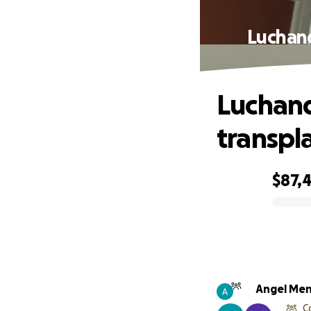
Luchand
Luchand
transpl
$87,
0% complete
Angel Me
C