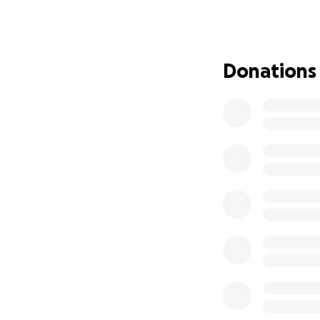
Hola, me llamo Pa
Tengo Leucemia li
necesito un trans
Donations
Dicho transplante
Lo recaudado de u
hospitalarios, me
Ayudame a llegar 