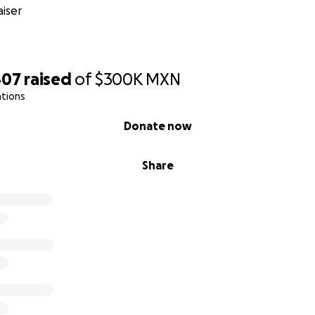
iser
407
raised
of
$300K
MXN
ations
Donate now
Share