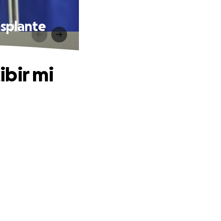
nsplante
bir mi