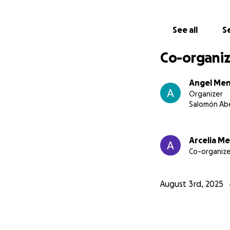
See all
Se
Co-organiz
Angel Me
Organizer
Salomón Abe
Arcelia M
Co-organize
August 3rd, 2025