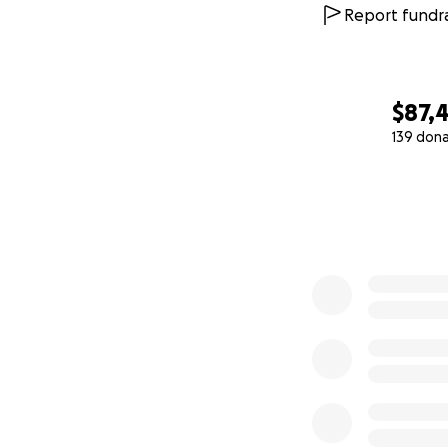
Report fundra
$87,
139 don
0% complete