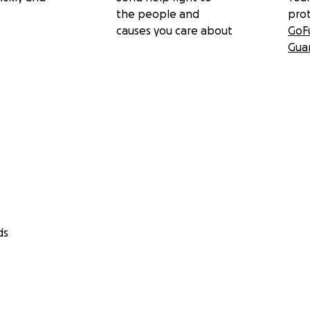
the people and
pro
causes you care about
GoF
Gua
ds