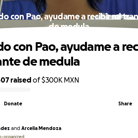
o con Pao, ayudame a recibir mi tra
de medula
o con Pao, ayudame a reci
ante de medula
407
raised
of
$300K
MXN
Donate
Share
ndez
and
Arcelia Mendoza
o-organized