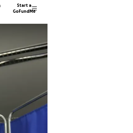
n
Start a
GoFundMe