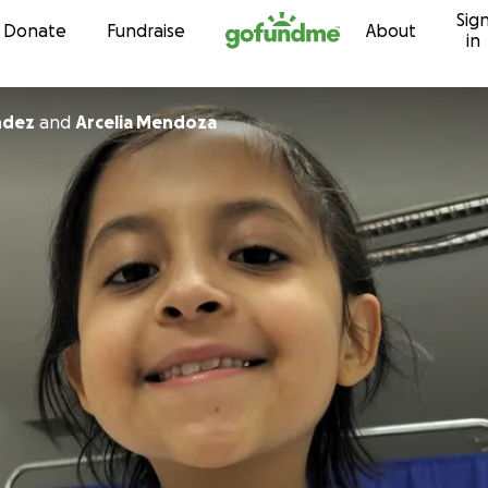
Sig
Skip to content
Donate
Fundraise
About
in
ndez
and
Arcelia Mendoza