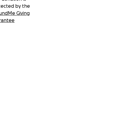
tected by the
undMe Giving
rantee