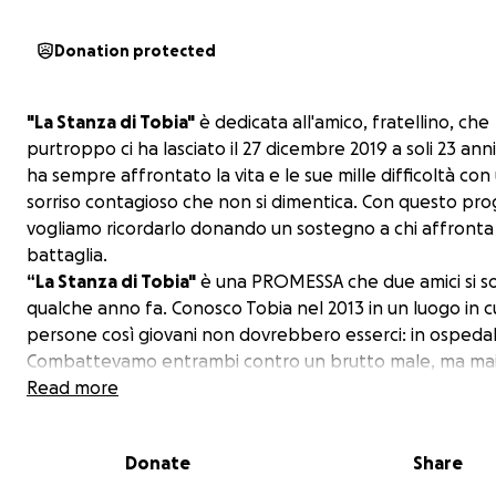
Donation protected
"La Stanza di Tobia"
è dedicata all'amico, fratellino, che
purtroppo ci ha lasciato il 27 dicembre 2019 a soli 23 anni
ha sempre affrontato la vita e le sue mille difficoltà con
sorriso contagioso che non si dimentica. Con questo pr
vogliamo ricordarlo donando un sostegno a chi affronta 
battaglia.
“La Stanza di Tobia"
è una PROMESSA che due amici si so
qualche anno fa. Conosco Tobia nel 2013 in un luogo in c
persone così giovani non dovrebbero esserci: in ospedal
Combattevamo entrambi contro un brutto male, ma mai 
nei suoi occhi l’arresa. Sempre pronto con una parola di
Read more
verso gli altri e mai affranto per il suo dolore.
Condividiamo spazi ospedalieri per molto tempo e insiem
Donate
Share
rendiamo conto che, spesso, non sono adeguati alle es
dei degenti e delle loro famiglie. La
promessa
che ci sia