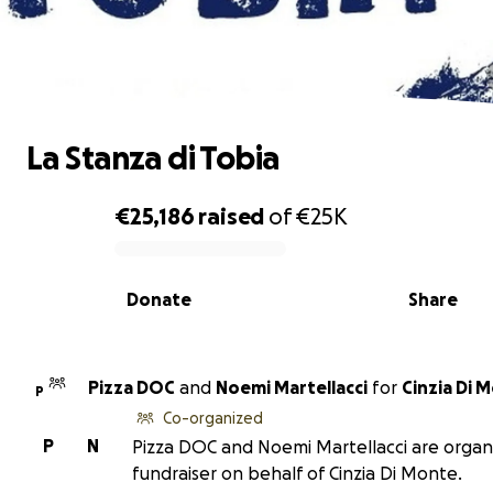
La Stanza di Tobia
La Stanza di Tobia
€25,186
raised
of
€25K
0% complete
Donate
Share
Pizza DOC
and
Noemi Martellacci
for
Cinzia Di 
P
Co-organized
P
N
Pizza DOC and Noemi Martellacci are organi
fundraiser on behalf of Cinzia Di Monte.