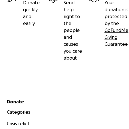
Donate
Send
Your
quickly
help
donation is
and
right to
protected
easily
the
by the
people
GoFundMe
and
Giving
causes
Guarantee
you care
about
Secondary menu
Donate
Categories
Crisis relief