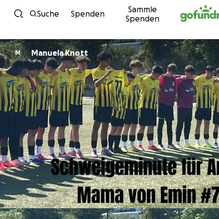
Sammle
Zum Inhalt
Suche
Spenden
Spenden
Manuela Knott
M