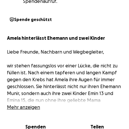
Spendenaufruf.
Spende geschützt
Amela hinterlässt Ehemann und zwei Kinder
Liebe Freunde, Nachbarn und Wegbegleiter,
wir stehen fassungslos vor einer Lücke, die nicht zu
füllen ist. Nach einem tapferen und langen Kampf
gegen den Krebs hat Amela ihre Augen für immer
geschlossen. Sie hinterlässt nicht nur ihren Ehemann
Munir, sondern auch ihre zwei Kinder Emin 13 und
Emina 15, die nun ohne ihre geliebte Mama
aufwachsen müssen.
Mehr anzeigen
Wer Amela kannte, weiß, mit wie viel Lebensfreude
Spenden
Teilen
und Mut sie gegen die Krankheit angekämpft hat.