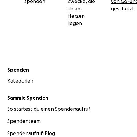
spenden
Zwecke, die
von GoFu
dir am
geschützt
Herzen
liegen
Sekundärmenü
Spenden
Kategorien
Sammle Spenden
So startest du einen Spendenaufruf
Spendenteam
Spendenaufruf-Blog