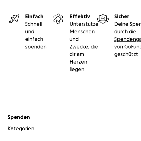
Einfach
Effektiv
Sicher
Schnell
Unterstütze
Deine Spen
und
Menschen
durch die
einfach
und
Spendenga
spenden
Zwecke, die
von GoFu
dir am
geschützt
Herzen
liegen
Sekundärmenü
Spenden
Kategorien