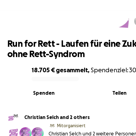
Run for Rett - Laufen für eine Zuku
ohne Rett-Syndrom
Run for Rett - Laufen für eine Zu
ohne Rett-Syndrom
18.705 €
gesammelt,
Spendenziel:
30
0% complete
Spenden
Teilen
Christian Selch and 2 others
Mitorganisiert
Christian Selch und 2 weitere Persone