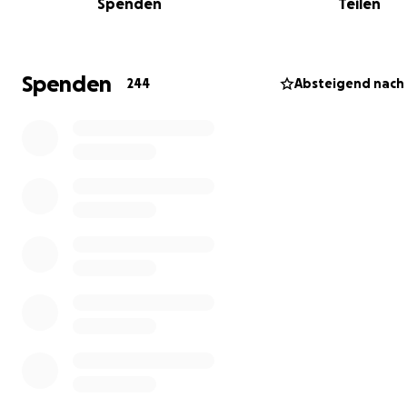
Spenden
Teilen
Doch wir sind noch nicht am Ziel. Am 13.06.2026 findet in
Herrnried (Parsberg) der nächste „Run for Rett“ statt. J
Euro, jede Unterstützung und jeder Schritt bringt uns n
Spenden
244
Absteigend nac
die Lösung. Wenn du helfen möchtest: Spende, teile di
Kampagne oder sei beim Lauf dabei. Für Ella. Für alle
betroffenen Kinder. Für eine Zukunft mit Hoffnung.
Run for Rett – Run for Ella