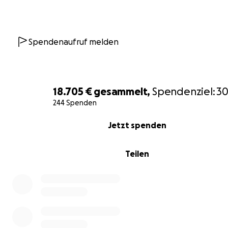
Spendenaufruf melden
18.705 €
gesammelt,
Spendenziel:
30
244 Spenden
0% complete
Jetzt spenden
Teilen