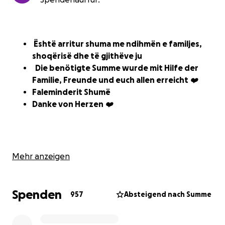
Është arritur shuma me ndihmën e familjes,
shoqërisë dhe të gjithëve ju
Die benötigte Summe wurde mit Hilfe der
Familie, Freunde und euch allen erreicht ❤️
Faleminderit Shumë
Danke von Herzen ❤️
Mehr anzeigen
Bebja jonë e vogël Hana Shushnjaku, vetëm 2.5
muajshe, është diagnostikuar me një sëmundje shumë
të rrallë dhe të rëndë të mëlçisë: atresia e rrugëve
Spenden
957
Absteigend nach Summe
biliare (Gallengangatresie). Kjo do të thotë se rrugët
biliare nuk janë të zhvilluara si duhet dhe mëlçia nuk
funksionon normalisht.