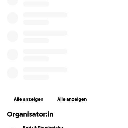
Gjendja e Hanës është serioze dhe ajo ka nevojë
urgjente për operacion dhe trajtim të specializuar.
Fatkeqësisht, në Kosovë ky trajtim nuk mund të bëhet,
sepse mungojnë kushtet dhe specialistët për këtë
sëmundje komplekse. Mjekët kanë rekomanduar
trajtim në një klinikë të specializuar në Tübingen,
Gjermani.
Kostoja totale e trajtimit është rreth 70,000 euro,
duke përfshirë operacionin, qëndrimin në spital dhe
trajtimet pas operacionit.
Alle anzeigen
Alle anzeigen
Ne si familje nuk mund t’i përballojmë këto shpenzime
dhe kërkojmë ndihmën tuaj nga zemra.
Organisator:in
Çdo ndihmë, sado e vogël, i jep Hanës një shans për
jetë. Ju lutemi gjithashtu ta shpërndani këtë fushatë.
Endrit Shushnjaku