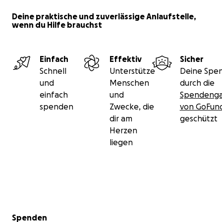
Deine praktische und zuverlässige Anlaufstelle,
wenn du Hilfe brauchst
Einfach
Effektiv
Sicher
Schnell
Unterstütze
Deine Spen
und
Menschen
durch die
einfach
und
Spendenga
spenden
Zwecke, die
von GoFu
dir am
geschützt
Herzen
liegen
Sekundärmenü
Spenden