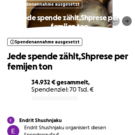
Spendenannahme ausgesetzt
Jede spende zählt,Shprese per
femijen ton
Spendenannahme ausgesetzt
Jede spende zählt,Shprese per
femijen ton
34.932 €
gesammelt,
Spendenziel:
70 Tsd. €
0% complete
Endrit Shushnjaku
Endrit Shushnjaku organisiert diesen
Spendenaufruf.