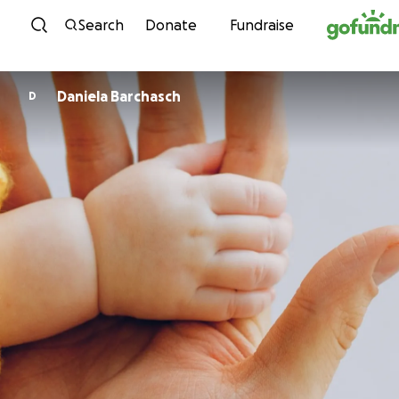
Skip to content
Search
Donate
Fundraise
Daniela Barchasch
D