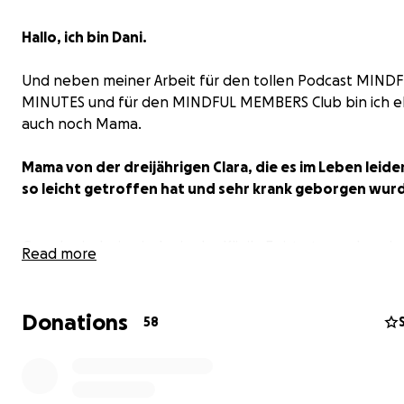
Hallo, ich bin Dani.
Und neben meiner Arbeit für den tollen Podcast MIND
MINUTES und für den MINDFUL MEMBERS Club bin ich 
auch noch Mama.
Mama von der dreijährigen Clara, die es im Leben leider
so leicht getroffen hat und sehr krank geborgen wur
Gerade sind wir wieder in der Klinik. Es ist etwas, das wir
Read more
aussuchen können. Und immer sehr belastend ist.
Donations
58