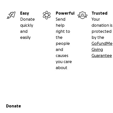
Easy
Powerful
Trusted
Donate
Send
Your
quickly
help
donation is
and
right to
protected
easily
the
by the
people
GoFundMe
and
Giving
causes
Guarantee
you care
about
Secondary menu
Donate