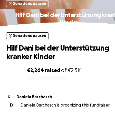
Donations paused
Hilf Dani bei der Unterstützung kran
Kinder
Donations paused
Hilf Dani bei der Unterstützung
kranker Kinder
€2,264
raised
of
€2.5K
0% complete
Daniela Barchasch
D
D
Daniela Barchasch is organizing this fundraiser.