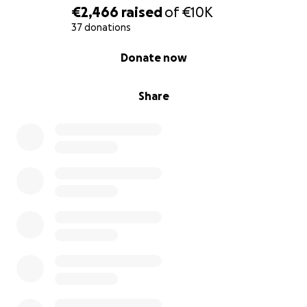
€2,466
raised
of
€10K
37 donations
0% complete
Donate now
Share