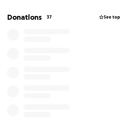
bereits in wenigen Wochen sein.
Donations
37
See top