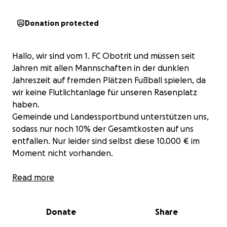
Donation protected
Hallo, wir sind vom 1. FC Obotrit und müssen seit
Jahren mit allen Mannschaften in der dunklen
Jahreszeit auf fremden Plätzen Fußball spielen, da
wir keine Flutlichtanlage für unseren Rasenplatz
haben.
Gemeinde und Landessportbund unterstützen uns,
sodass nur noch 10% der Gesamtkosten auf uns
entfallen. Nur leider sind selbst diese 10.000 € im
Moment nicht vorhanden.
Wir bitten um Unterstützung, damit der regionale
Read more
Sport und ehrenamtliches Engagement für Groß und
Klein nicht auf der Strecke bleiben.
Donate
Share
Die Baugenehmigung liegt vor. Baubeginn könnte