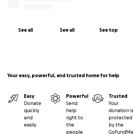
See all
See all
See top
Your easy, powerful, and trusted home for help
Easy
Powerful
Trusted
Donate
Send
Your
quickly
help
donation is
and
right to
protected
easily
the
by the
people
GoFundMe