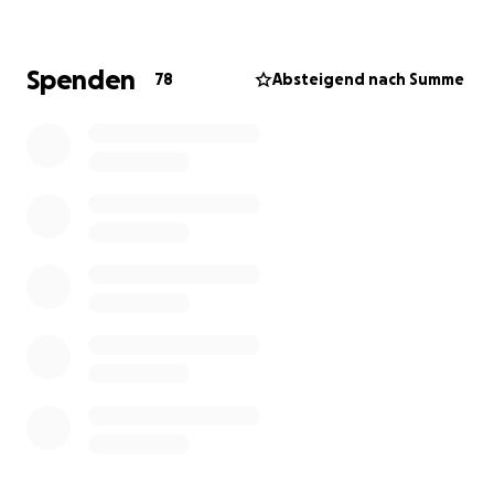
Unser Ziel:
• Einsätze in einem neuen Umfeld erleben
• Vegetationsbrandbekämpfung in mediterranem
Spenden
78
Absteigend nach Summe
Gelände trainieren
• Kameradschaft und Wissen über Ländergrenzen
hinweg teilen
Das Besondere:
Alle Teilnehmenden engagieren sich ehrenamtlich in
ihrer Freizeit und nehmen unbezahlten Urlaub, um Teil
dieses Projekts zu sein. Die Stadt Pulsnitz unterstützt
uns ideell, doch die Kosten tragen wir größtenteils
selbst.
Dafür brauchen wir eure Unterstützung!
Mit eurer Hilfe wollen wir die dringend benötigten
Mittel aufbringen für:
• An- und Abreise (Kraftstoff, Mautgebühren)