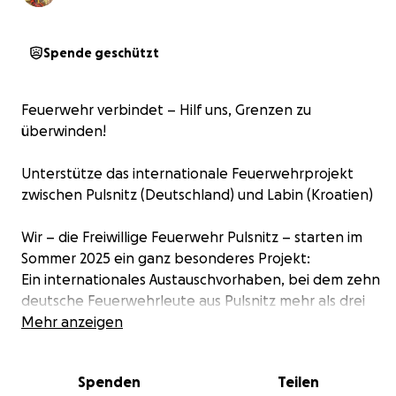
Spende geschützt
Feuerwehr verbindet – Hilf uns, Grenzen zu
überwinden!
Unterstütze das internationale Feuerwehrprojekt
zwischen Pulsnitz (Deutschland) und Labin (Kroatien)
Wir – die Freiwillige Feuerwehr Pulsnitz – starten im
Sommer 2025 ein ganz besonderes Projekt:
Ein internationales Austauschvorhaben, bei dem zehn
deutsche Feuerwehrleute aus Pulsnitz mehr als drei
Wochen in Kroatien mitarbeiten, lernen und helfen –
Mehr anzeigen
Seite an Seite mit den Kameradinnen und Kameraden
der Feuerwehr Labin.
Spenden
Teilen