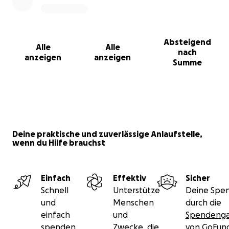
Absteigend
Alle
Alle
nach
anzeigen
anzeigen
Summe
Deine praktische und zuverlässige Anlaufstelle,
wenn du Hilfe brauchst
Einfach
Effektiv
Sicher
Schnell
Unterstütze
Deine Spen
und
Menschen
durch die
einfach
und
Spendenga
spenden
Zwecke, die
von GoFu