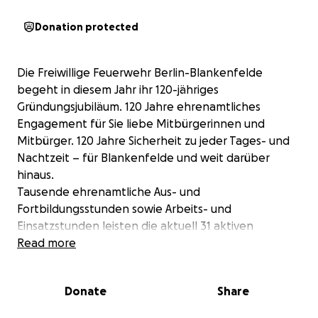
Donation protected
Die Freiwillige Feuerwehr Berlin-Blankenfelde
begeht in diesem Jahr ihr 120-jähriges
Gründungsjubiläum. 120 Jahre ehrenamtliches
Engagement für Sie liebe Mitbürgerinnen und
Mitbürger. 120 Jahre Sicherheit zu jeder Tages- und
Nachtzeit – für Blankenfelde und weit darüber
hinaus.
Tausende ehrenamtliche Aus- und
Fortbildungsstunden sowie Arbeits- und
Einsatzstunden leisten die aktuell 31 aktiven
Mitglieder unserer Wehr jedes Jahr. Die fast 30
Read more
jungen Menschen in unserer Jugendfeuerwehr
eignen sich bereits jede Woche mit großer
Donate
Share
Motivation das erforderliche Fachwissen an, um
später die Reihen unserer Einsatzabteilung