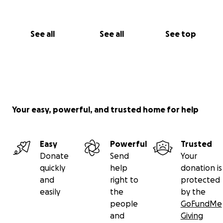
aufgezeigten Vorzüge vollumfänglich in der Praxis
bieten kann.
Jeder einzelne Euro ist willkommen und hilft uns auf
See all
See all
See top
dem Weg zur Beschaffung eines MTF. Bitte kommen
Sie bei offenen Fragen zur Bedeutung eines solchen
Fahrzeuges sehr gern auf uns zu.
Für Ihr Interesse und Ihre Spendenbereitschaft
bedanken wir uns bereits vorab!
Your easy, powerful, and trusted home for help
Easy
Powerful
Trusted
Donate
Send
Your
quickly
help
donation is
and
right to
protected
easily
the
by the
people
GoFundMe
and
Giving