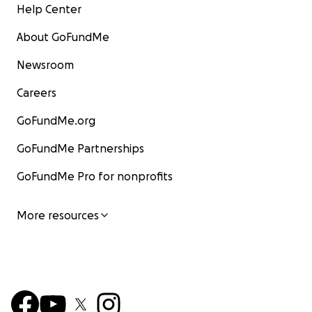
Help Center
About GoFundMe
Newsroom
Careers
GoFundMe.org
GoFundMe Partnerships
GoFundMe Pro for nonprofits
More resources