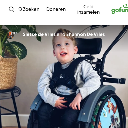
Geld
Ga naar inhoud
Zoeken
Doneren
inzamelen
Sietse de Vries
and
Shannon De Vries