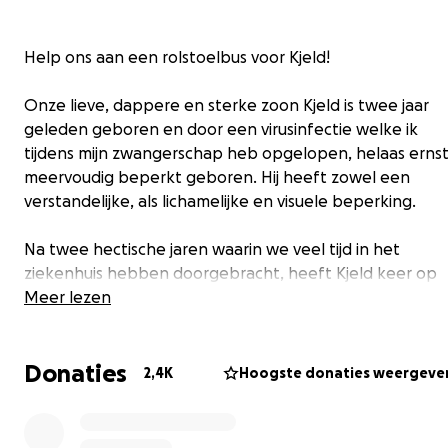
Help ons aan een rolstoelbus voor Kjeld!
Onze lieve, dappere en sterke zoon Kjeld is twee jaar
geleden geboren en door een virusinfectie welke ik
tijdens mijn zwangerschap heb opgelopen, helaas ernst
meervoudig beperkt geboren. Hij heeft zowel een
verstandelijke, als lichamelijke en visuele beperking.
Na twee hectische jaren waarin we veel tijd in het
ziekenhuis hebben doorgebracht, heeft Kjeld keer op
keer laten zien dat hij beresterk is en dat hij veel meer i
Meer lezen
dan zijn beperkingen! Echter kan Kjeld niet lopen en di
verwachting is er vanuit de artsen ook niet. Wij zijn
Donaties
daarentegen hoopvol, maar Kjeld zal hoe dan ook
2,4K
Hoogste donaties weergeve
rolstoelafhankelijk blijven.
Helaas heeft Kjeld ook epilepsie. Dit heeft een enorme