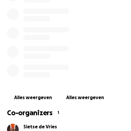
impact op ons dagelijks leven. Niet alleen voor hem, ma
ook voor zijn grote broer Kay en wij als ouders.
Onlangs heeft Kjeld zijn eerste rolstoel gekregen. Kjeld
gaat nu met rolstoelvervoer vanuit een taxibedrijf naar 
kinderdagcentrum, maar er zijn natuurlijk veel meer
plekken waar wij zelf naartoe moeten rijden. Of het nu
gaat om doktersafspraken, therapieën of gewoon een
uitstapje als gezin; het is best een uitdaging om met Kje
op pad te gaan.
Een rolstoelbus zou daarom voor ons gezin een wereld
van verschil maken. Het zou betekenen dat we samen
veilig en comfortabel kunnen reizen, en dat zijn grote
Alles weergeven
Alles weergeven
broer gewoon in de auto kan zitten. Het zou heel veel
ingewikkelde en zware tilhandelingen schelen. Zelf heb
Co-organizers
1
reumatoïde artritis, wat dit alles nog ingewikkelder maa
Een rolstoelbus zou voor ons als gezin betekenen dat 
Sietse de Vries