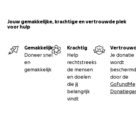
Jouw gemakkelijke, krachtige en vertrouwde plek
voor hulp
Gemakkelijk
Krachtig
Vertrouw
Doneer snel
Help
Je donatie
en
rechtstreeks
wordt
gemakkelijk
de mensen
bescherm
en doelen
door de
die jij
GoFundMe
belangrijk
Donatiegar
vindt