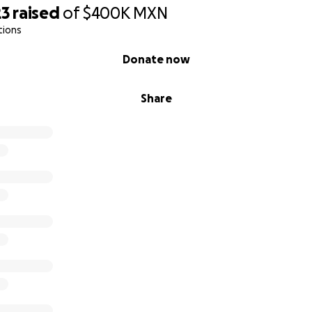
23
raised
of
$400K
MXN
tions
Donate now
Share