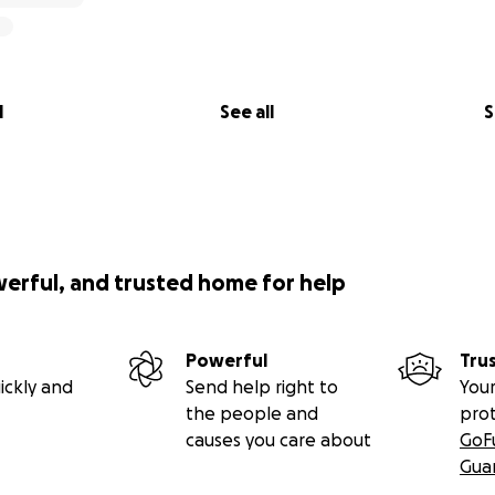
l
See all
S
werful, and trusted home for help
Powerful
Tru
ickly and
Send help right to
Your
the people and
pro
causes you care about
GoF
Gua