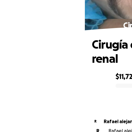
Ci
Cirugía
renal
$11,7
0% complete
Rafael aleja
R
R
Rafael ale