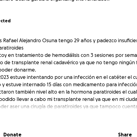
ected
 Rafael Alejandro Osuna tengo 29 años y padezco insuficien
ratiroides
toy en tratamiento de hemodiálisis con 3 sesiones por se
o de transplante renal cadavérico ya que no tengo ningún f
poder donarme.
2023 estuve intentando por una infección en el catéter el 
y estuve internado 15 días con medicamento para infecció
taron también nivel alto en la hormona paratiroides el cual
odido llevar a cabo mi transplante renal ya que en mi ciuda
der aser una cirugía de paratiroides ya que tampoco cuent
ecialista en la enfermedad.
ara poder llevar a cabo mi cirugía de paratiroides y poder 
lante renal ya que soy papá de una niña de 6 años y y quisi
Donate
Share
sta hoy lo eh echo pero sin cansarme jugar con ella sin fat