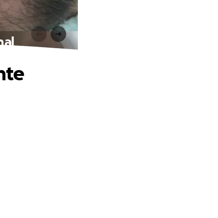
nal
nte