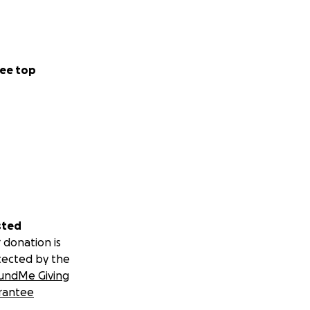
ee top
sted
 donation is
tected by the
undMe Giving
rantee