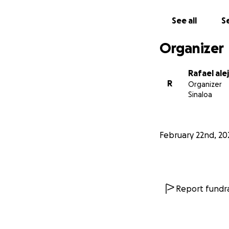
would like to be a
play with her with
See all
Se
I know that it is 
the heart and if 
Organizer
to carry out the s
Rafael ale
R
Organizer
Sinaloa
February 22nd, 20
Report fundra