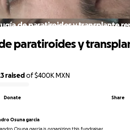
rugía de paratiroides y transplante re
 de paratiroides y transpla
23
raised
of
$400K
MXN
Donate
Share
ndro Osuna garcia
jandro Osuna garcia is organizing this fundraiser.