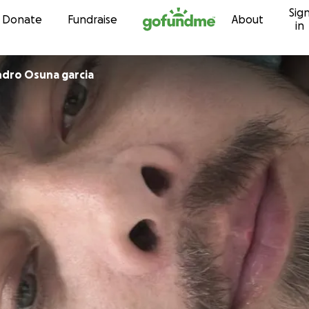
Sig
Skip to content
Donate
Fundraise
About
in
ndro Osuna garcia