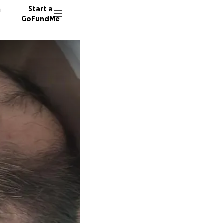
n
Start a
GoFundMe
S
C
L
33 dono