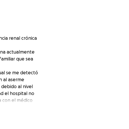
cia renal crónica
mana actualmente
amiliar que sea
cual se me detectó
n al aserme
 debido al nivel
d el hospital no
a con el médico
seguir con mi
era poder seguir
igarme y disfrutar