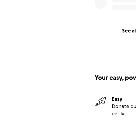
See al
Your easy, po
Easy
Donate qu
easily