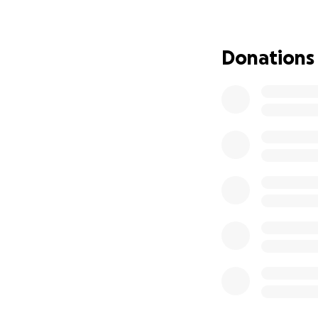
de mi familia y cu
con el apoyo de u
para que llegue a 
Donations
todo corazón se l
Hello, my name is 
failure and parat
I have been under
currently in the 
who are compatib
In December 2023 
advanced and I was
also detected a h
been able to carry
performing parath
the disease.
I ask for your sup
continue with my k