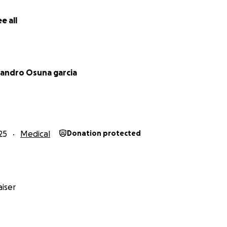
ble to continue enjoying as I have done until today but with
out getting tired and enjoy my family and fulfill dreams and
e all
possible and I will succeed with your support. I ask that any
not, just share so that it reaches more people and I can rea
urgery with all my heart I thank you
jandro Osuna garcia
25
Medical
Donation protected
iser