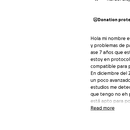
Donation prot
Hola mi nombre es
y problemas de pa
ase 7 años que es
estoy en protocol
compatible para 
En diciembre del 
un poco avanzado 
estudios me detec
que tengo no eh p
está apto para po
endocrinólogo esp
Read more
Pido de tu apoyo p
proceso de transp
disfrutando como a