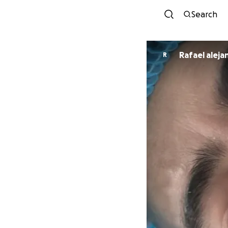
Search
Rafael aleja
R