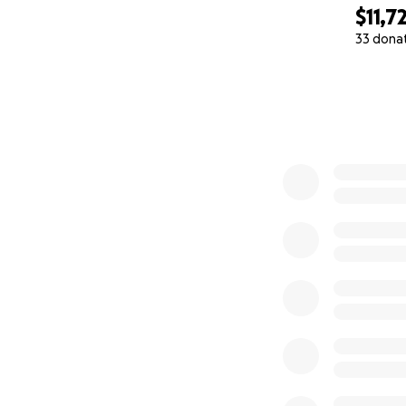
$11,7
33 dona
0% complete