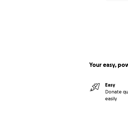
Your easy, po
Easy
Donate qu
easily