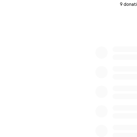
9 donat
0% complete