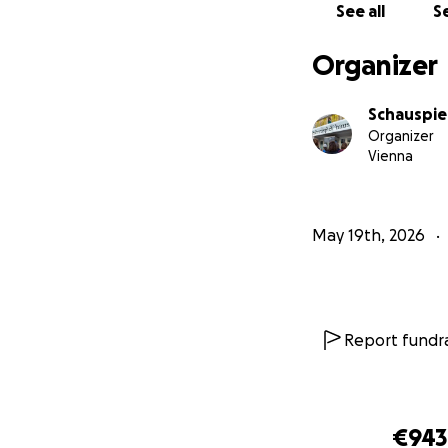
See all
Se
Organizer
Schauspie
Organizer
Vienna
May 19th, 2026
Report fundra
€943