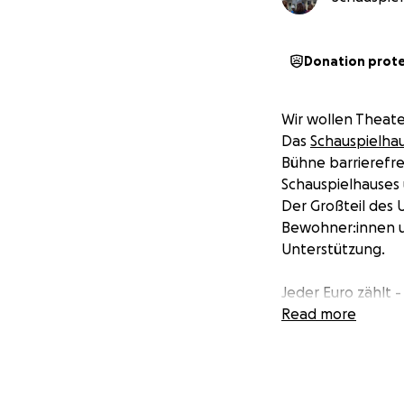
Donation prot
Wir wollen Theate
Das
Schauspielha
Bühne barrierefre
Schauspielhauses
Der Großteil des 
Bewohner:innen un
Unterstützung.
Jeder Euro zählt -
Read more