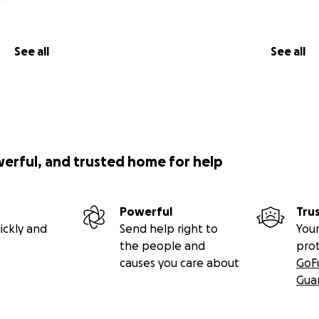
See all
See all
werful, and trusted home for help
Powerful
Tru
ickly and
Send help right to
Your
the people and
pro
causes you care about
GoF
Gua