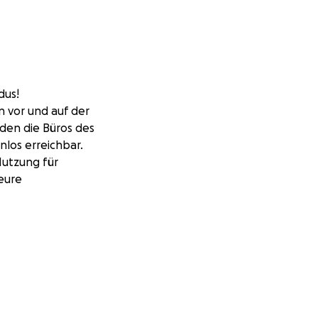
dus!
n vor und auf der
rden die Büros des
los erreichbar.
Nutzung für
eure