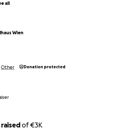
e all
lhaus Wien
Other
Donation protected
iser
raised
of
€3K