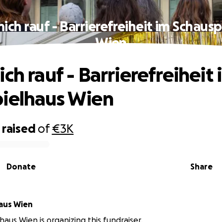
ich rauf - Barrierefreiheit im Schaus
Wien
ch rauf - Barrierefreiheit 
ielhaus Wien
raised
of
€3K
Donate
Share
Schauspielhaus Wien
haus Wien is organizing this fundraiser.