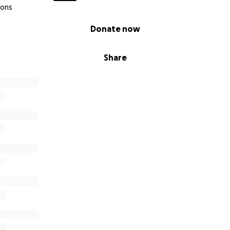
ions
Donate now
Share