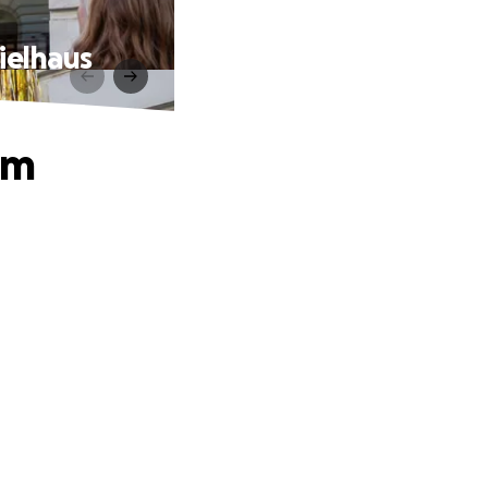
pielhaus
im