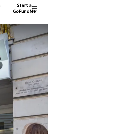
n
Start a
GoFundMe
S
B
9 donor