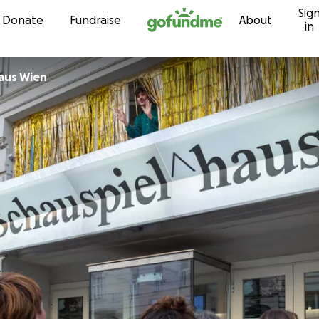
Sig
Skip to content
Donate
Fundraise
About
in
Schauspielhaus Wien