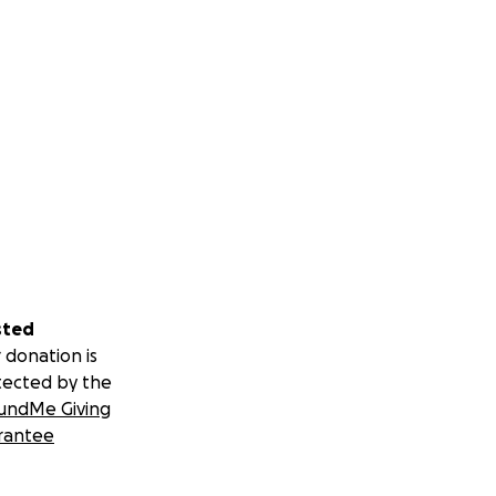
sted
 donation is
tected by the
undMe Giving
rantee