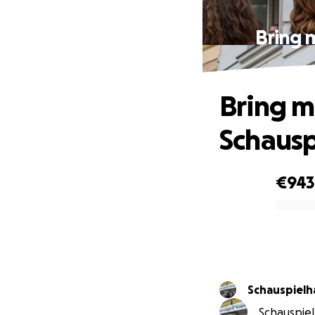
Bring m
Bring mi
Schausp
€943
0% complete
Schauspiel