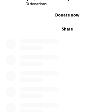
31 donations
• Traslados entre ciudades
• Alimentación durante los viajes
0% complete
Donate now
¿Cómo puedes ayudar?
• Con una donación, grande o pequeña, toda ayuda sum
Share
• Compartiendo esta campaña con tus amigos, familiares
sociales. Eso también es una forma muy poderosa de ap
Gracias de corazón por leer hasta aquí, por tu empatía 
cualquier ayuda que puedas brindarnos.
Con tu apoyo, mi madre Yemilik puede seguir luchando 
dignidad y esperanza