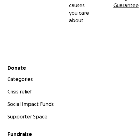
causes
Guarantee
you care
about
Secondary menu
Donate
Categories
Crisis relief
Social Impact Funds
Supporter Space
Fundraise