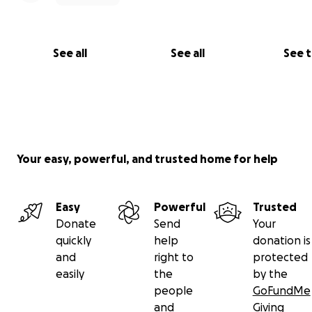
See all
See all
See 
Your easy, powerful, and trusted home for help
Easy
Powerful
Trusted
Donate
Send
Your
quickly
help
donation is
and
right to
protected
easily
the
by the
people
GoFundMe
and
Giving