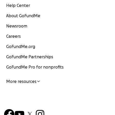
Help Center
About GoFundMe
Newsroom
Careers
GoFundMe.org
GoFundMe Partnerships
GoFundMe Pro for nonprofits
More resources