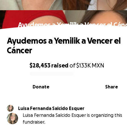
Ayudemos a Yemilik a Vencer el Cán
Ayudemos a Yemilik a Vencer el
Cáncer
$28,453
raised
of
$133K
MXN
0% complete
Donate
Share
Luisa Fernanda Salcido Esquer
Luisa Fernanda Salcido Esquer is organizing this
fundraiser.