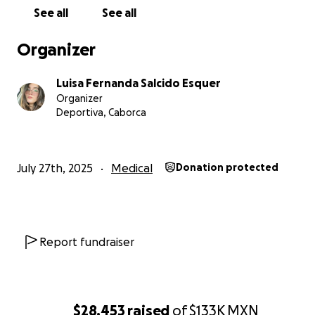
• Quimios en Nogales
See all
See all
• Braquiterapias en Obregón
Organizer
Nosotras somos originarias de Caborca, Sonora, y el con
traslado, junto con los costos médicos, medicamentos y 
Luisa Fernanda Salcido Esquer
ha superado nuestras posibilidades económicas.
Organizer
Deportiva, Caborca
Mi madre es ya la cuarta persona en nuestra familia con
diagnóstico de cáncer. Esta situación nos ha dejado sin 
opción que recurrir a la solidaridad de quienes puedan
July 27th, 2025
Medical
Donation protected
ayudarnos.
¿Cómo se utilizarán los fondos?
Report fundraiser
Todos los fondos recaudados se transferirán a mi cuent
bancaria personal, desde donde yo misma los administra
• Tratamientos médicos
• Medicamentos
$28,453
raised
of
$133K
MXN
• Estudios de seguimiento