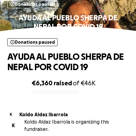
Donations paused
AYUDA AL PUEBLO SHERPA DE
NEPAL POR COVID 19
Donations paused
AYUDA AL PUEBLO SHERPA DE
NEPAL POR COVID 19
€6,360
raised
of
€46K
0% complete
Koldo Aldaz Ibarrola
K
Koldo Aldaz Ibarrola is organizing this
K
fundraiser.