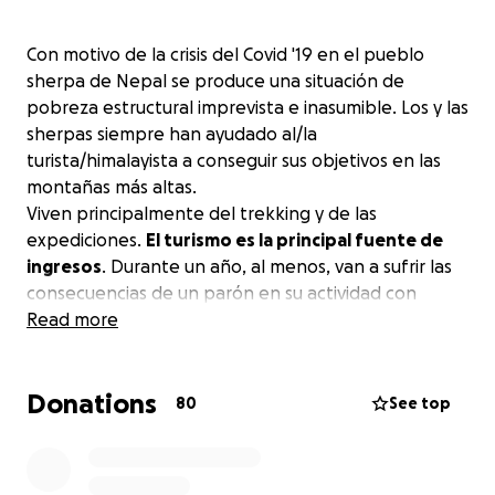
Con motivo de la crisis del Covid '19 en el pueblo
sherpa de Nepal se produce una situación de
pobreza estructural imprevista e inasumible. Los y las
sherpas siempre han ayudado al/la
turista/himalayista a conseguir sus objetivos en las
montañas más altas.
Viven principalmente del trekking y de las
expediciones.
El turismo es la principal fuente de
ingresos
. Durante un año, al menos, van a sufrir las
consecuencias de un parón en su actividad con
resultados impredecibles. NO LES FALLEMOS.
Read more
Bonos de 50 a 500€ o aportaciones desde 1€
Donations
80
See top
DONACIÓN pinchando aquí
La idea es hacer unos bonos desde 50€, que