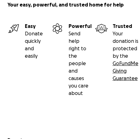
Your easy, powerful, and trusted home for help
Easy
Powerful
Trusted
Donate
Send
Your
quickly
help
donation is
and
right to
protected
easily
the
by the
people
GoFundMe
and
Giving
causes
Guarantee
you care
about
Secondary menu