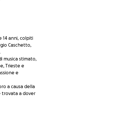
 14 anni, colpiti
rgio Caschetto,
.
di musica stimato,
e, Trieste e
assione e
oro a causa della
 è trovata a dover
conomici e con la
in un momento di
mergenza e