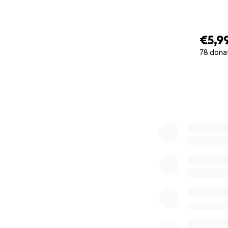
€5,9
78 dona
0% complete