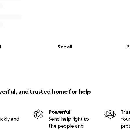
l
See all
S
werful, and trusted home for help
Powerful
Tru
ickly and
Send help right to
Your
the people and
pro