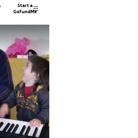
n
Start a
GoFundMe
O
78 dono