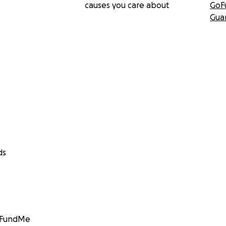
causes you care about
GoF
Gua
ds
GoFundMe