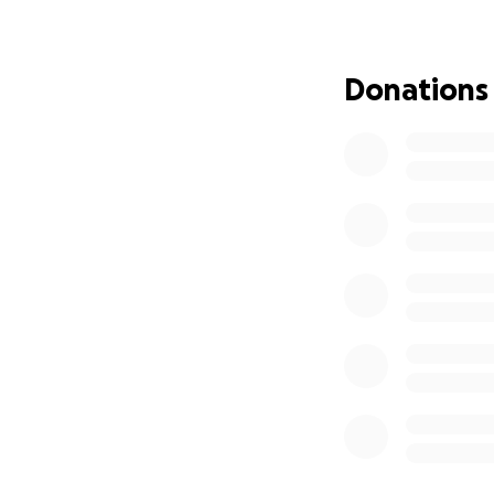
ricostruire un min
Grazie di cuore a
La solidarietà è i
Donations