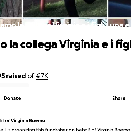
amo la collega Virginia e i figli Luna 
 la collega Virginia e i fig
95
raised
of
€7K
Donate
Share
i
for
Virginia Boemo
lli is organizing this fundraiser on behalf of Virginia Boemo