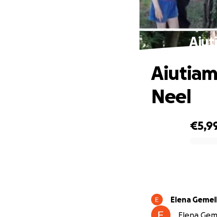
Aiuti
Aiutiamo
Neel
€5,9
0% complete
Elena Gemell
Elena Geme