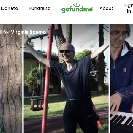
Sig
Skip to content
Donate
Fundraise
About
in
i
for
Virginia Boemo