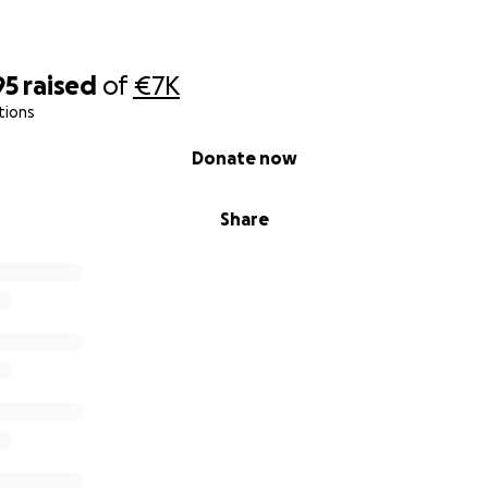
95
raised
of
€7K
tions
Donate now
Share