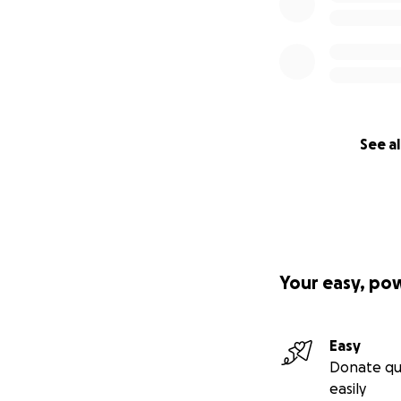
See al
Your easy, po
Easy
Donate qu
easily