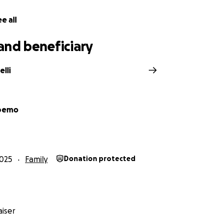
e all
and beneficiary
lli
Boemo
025
Family
Donation protected
iser