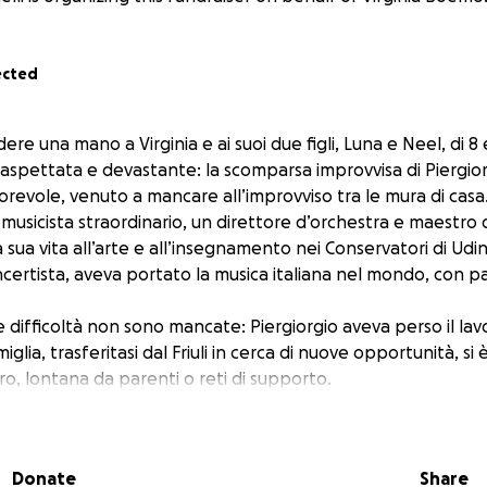
ected
re una mano a Virginia e ai suoi due figli, Luna e Neel, di 8 e
naspettata e devastante: la scomparsa improvvisa di Piergio
revole, venuto a mancare all’improvviso tra le mura di casa
 musicista straordinario, un direttore d’orchestra e maestro 
 sua vita all’arte e all’insegnamento nei Conservatori di Udin
ertista, aveva portato la musica italiana nel mondo, con p
 le difficoltà non sono mancate: Piergiorgio aveva perso il lav
glia, trasferitasi dal Friuli in cerca di nuove opportunità, si
ro, lontana da parenti o reti di supporto.
na e Neel sono rimasti completamente soli, senza sostegni e
 di affrontare le spese quotidiane, scolastiche e abitative 
Donate
Share
ro aiuto per permettere a questa famiglia di affrontare l’e