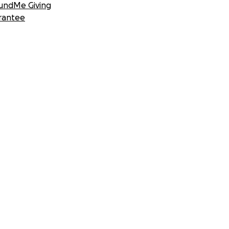
undMe Giving
rantee