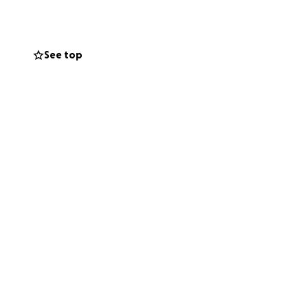
rande differenza.
a campagna.
See top