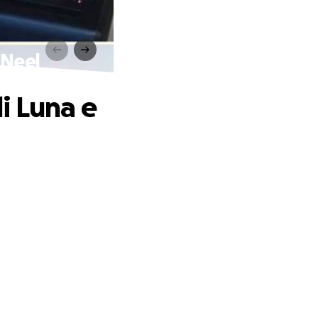
e Neel
li Luna e
.