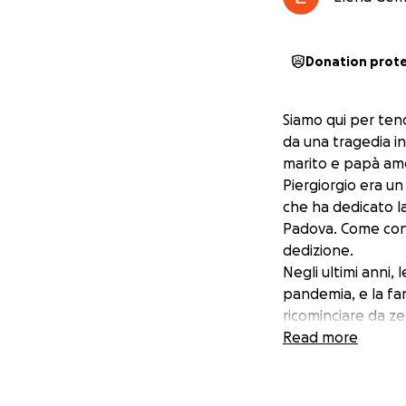
Donation prot
Siamo qui per tende
da una tragedia i
marito e papà amo
Piergiorgio era un
che ha dedicato la
Padova. Come conc
dedizione.
Negli ultimi anni,
pandemia, e la fami
ricominciare da ze
Oggi, Virginia, Lu
Read more
necessità urgente
dolore profondo.
Chiediamo il vost