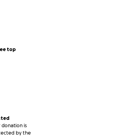
ee top
sted
 donation is
tected by the