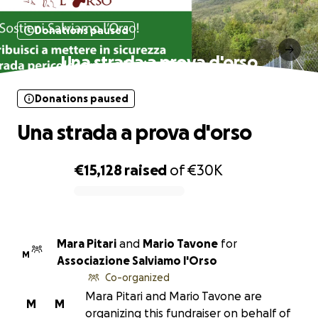
Donations paused
Una strada a prova d'orso
Donations paused
Una strada a prova d'orso
€15,128
raised
of
€30K
0% complete
Mara Pitari
and
Mario Tavone
for
M
Associazione Salviamo l'Orso
Co-organized
Mara Pitari and Mario Tavone are
M
M
organizing this fundraiser on behalf of