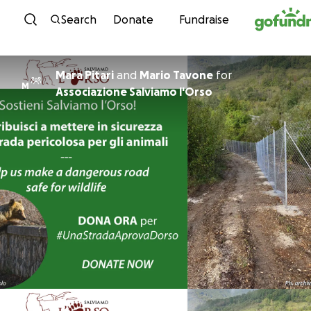
Skip to content
Search
Donate
Fundraise
Mara Pitari
and
Mario Tavone
for
M
Associazione Salviamo l'Orso