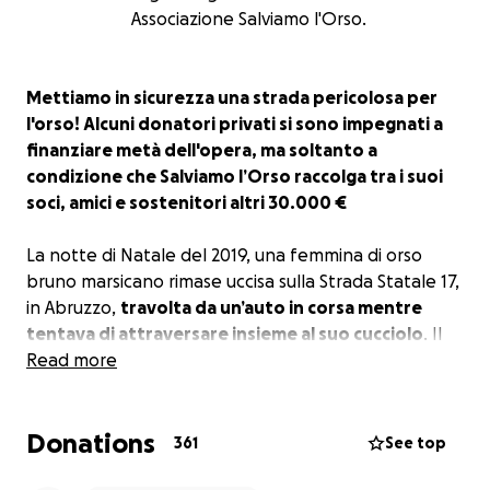
Associazione Salviamo l'Orso.
Mettiamo in sicurezza una strada pericolosa per
l'orso! Alcuni donatori privati si sono impegnati a
finanziare metà dell'opera, ma soltanto a
condizione che Salviamo l’Orso raccolga tra i suoi
soci, amici e sostenitori altri 30.000 €
La notte di Natale del 2019, una femmina di orso
bruno marsicano rimase uccisa sulla Strada Statale 17,
in Abruzzo,
travolta da un’auto in corsa mentre
tentava di attraversare insieme al suo cucciolo
. Il
piccolo continuò a lungo a tornare sul luogo
Read more
dell’incidente in cerca della madre, mettendo a
rischio anche la propria incolumità, come
Donations
testimoniato dal personale del Parco Nazionale
361
See top
d’Abruzzo, Lazio e Molise e da quello del Parco