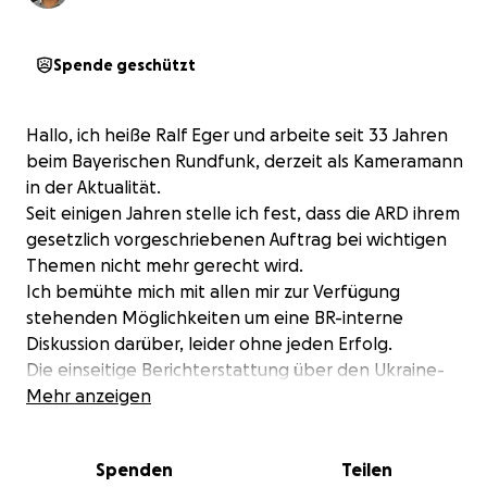
Spende geschützt
Hallo, ich heiße Ralf Eger und arbeite seit 33 Jahren
beim Bayerischen Rundfunk, derzeit als Kameramann
in der Aktualität.
Seit einigen Jahren stelle ich fest, dass die ARD ihrem
gesetzlich vorgeschriebenen Auftrag bei wichtigen
Themen nicht mehr gerecht wird.
Ich bemühte mich mit allen mir zur Verfügung
stehenden Möglichkeiten um eine BR-interne
Diskussion darüber, leider ohne jeden Erfolg.
Die einseitige Berichterstattung über den Ukraine-
und Gazakrieg hat mich dazu bewogen,
Mehr anzeigen
Dokumentarfilme mit und über die langjährige ARD-
Journalistin, Russlandexpertin und Bestsellerautorin
Spenden
Teilen
Frau Prof. Dr. Gabriele Krone-Schmalz zu produzieren.