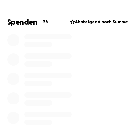
Zusammen mit drei „Mitstreitern“ entstand zunächst
die 132minütige Dokumentation:
Gabriele Krone-Schmalz – Verstehen
Spenden
96
Absteigend nach Summe
Sie kann seit Weihnachten über Vimeo ausgeliehen
werden.
Hier der Link zum Ausleihen:
http://ralfeger.vhx.tv
Aktuell wird gerade an einer BluRay mit einem
hochwertigen Booklet gearbeitet, das im März
veröffentlicht werden soll.
Als zweites Projekt haben wir den Film:
Gabriele Krone-Schmalz – Perspektivwechsel
kostenlos auf Youtube und Vimeo gestellt.
Über folgenden Link kommen Sie direkt zur
Dokumentation:
https://youtu.be/OKbQRKaciUg?feature=shared
Dieser Film dokumentiert den Vortragsabend von Frau
Krone-Schmalz in Salzwedel in Sachsen-Anhalt im