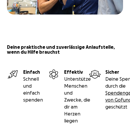
Deine praktische und zuverlässige Anlaufstelle,
wenn du Hilfe brauchst
Einfach
Effektiv
Sicher
Schnell
Unterstütze
Deine Spen
und
Menschen
durch die
einfach
und
Spendenga
spenden
Zwecke, die
von GoFu
dir am
geschützt
Herzen
liegen