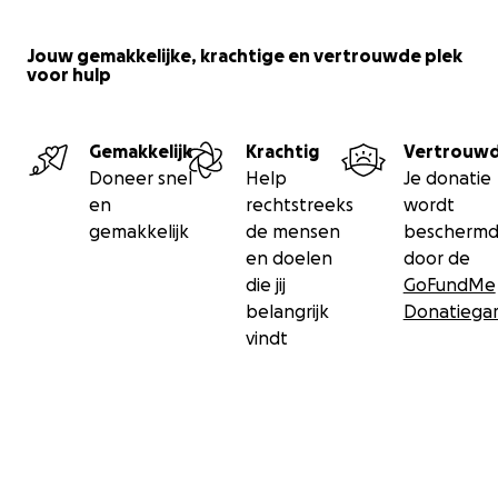
Jouw gemakkelijke, krachtige en vertrouwde plek
voor hulp
Gemakkelijk
Krachtig
Vertrouw
Doneer snel
Help
Je donatie
en
rechtstreeks
wordt
gemakkelijk
de mensen
bescherm
en doelen
door de
die jij
GoFundMe
belangrijk
Donatiegar
vindt