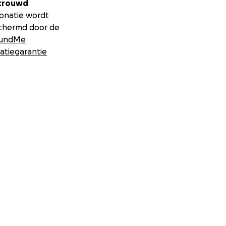
trouwd
donatie wordt
chermd door de
undMe
atiegarantie