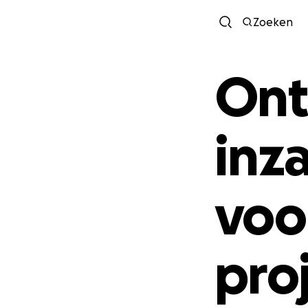
Zoeken
Ont
inz
voo
pro