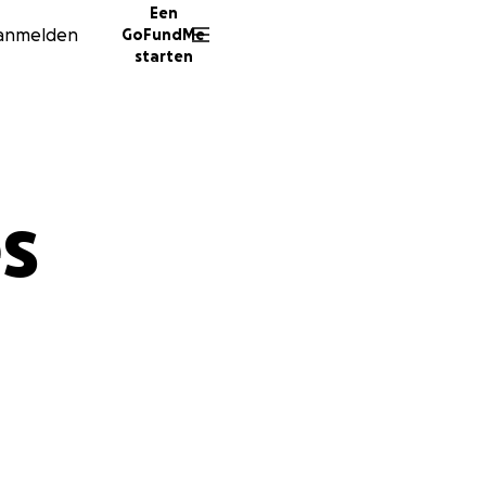
Een
anmelden
GoFundMe
starten
s