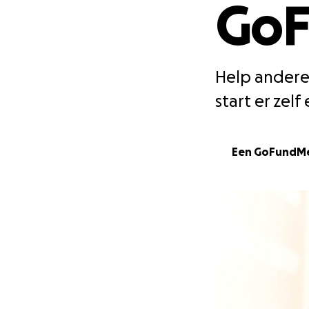
Go
Help anderen
start er zelf
Een GoFundMe