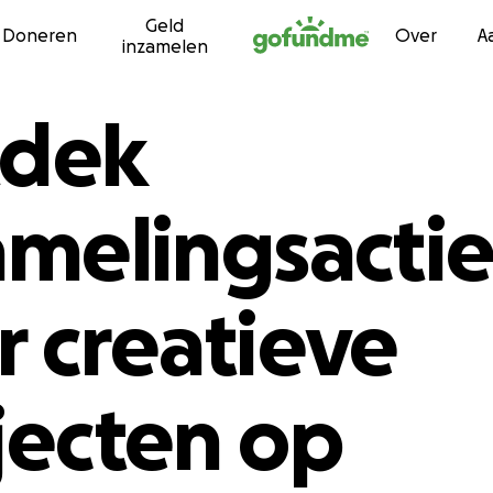
Geld
Ga naar inhoud
Doneren
Over
A
inzamelen
dek
amelingsactie
r creatieve
jecten op