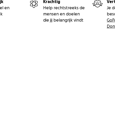
jk
Krachtig
Ver
el en
Help rechtstreeks de
Je 
jk
mensen en doelen
bes
die jij belangrijk vindt
GoF
Don