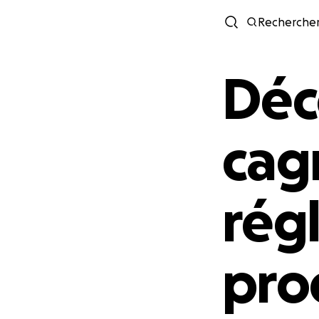
Recherche
Déc
cag
régl
pro