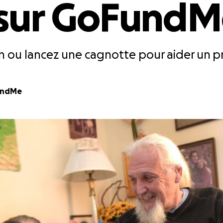
 sur GoFund
n ou lancez une cagnotte pour aider un p
undMe