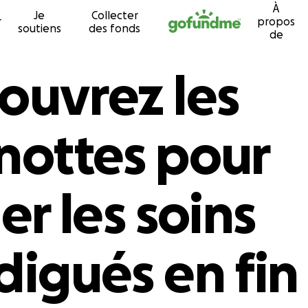
À
Je
Collecter
Passer au contenu
r
propos
soutiens
des fonds
de
ouvrez les
nottes pour
er les soins
digués en fin