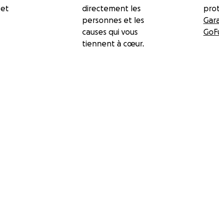
 et
directement les
prot
personnes et les
Gar
causes qui vous
GoF
tiennent à cœur.