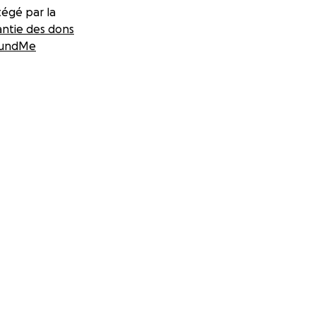
égé par la
antie des dons
undMe