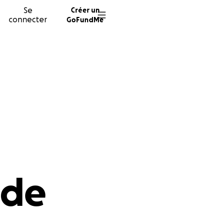
Se
Créer un
connecter
GoFundMe
 de