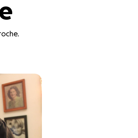
Me
roche.