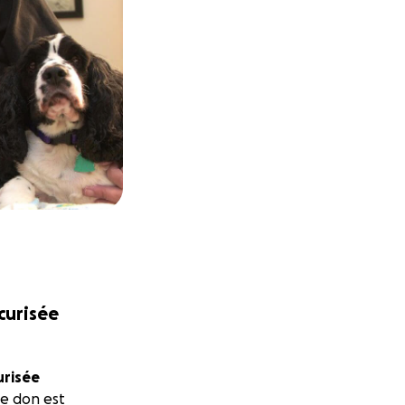
écurisée
urisée
e don est