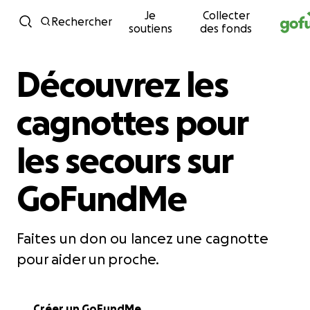
Je
Collecter
Passer au contenu
Rechercher
soutiens
des fonds
Découvrez les
cagnottes pour
les secours sur
GoFundMe
Faites un don ou lancez une cagnotte
pour aider un proche.
Créer un GoFundMe