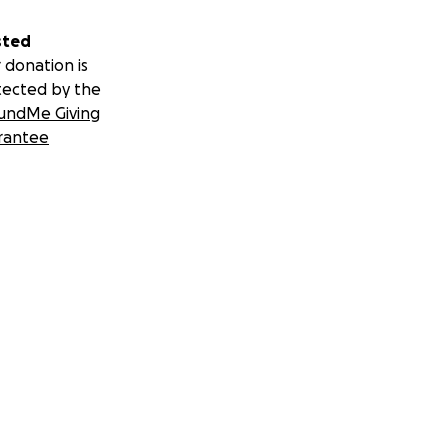
sted
 donation is
tected by the
undMe Giving
rantee