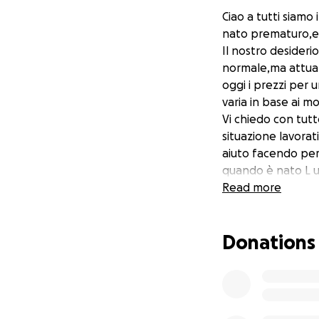
Ciao a tutti siamo 
nato prematuro,ed
Il nostro desideri
normale,ma attualm
oggi i prezzi per u
varia in base ai mo
Vi chiedo con tutt
situazione lavorat
aiuto facendo per
quando è nato L ul
traguardo è sono c
Read more
più grande ? Quell
difficoltà a fare 
Donations
direttamente sul
⭕️POSTEPAY EVOL
IBAN➡️IT09C360810
mamma CLLLCU8