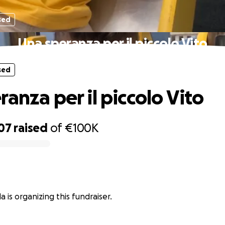
sed
Una speranza per il piccolo Vito
sed
anza per il piccolo Vito
07
raised
of
€100K
la is organizing this fundraiser.