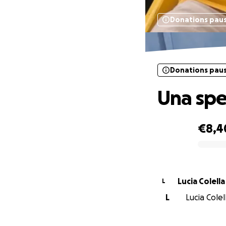
Donations pau
Donations pau
Una sper
€8,4
0% complete
Lucia Colella
L
L
Lucia Colel