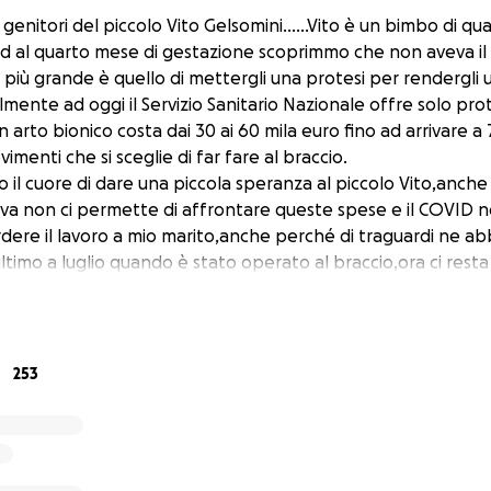
i genitori del piccolo Vito Gelsomini......Vito è un bimbo di q
 al quarto mese di gestazione scoprimmo che non aveva il 
o più grande è quello di mettergli una protesi per rendergli 
ente ad oggi il Servizio Sanitario Nazionale offre solo prot
n arto bionico costa dai 30 ai 60 mila euro fino ad arrivare a
vimenti che si sceglie di far fare al braccio.
o il cuore di dare una piccola speranza al piccolo Vito,anch
iva non ci permette di affrontare queste spese e il COVID no
dere il lavoro a mio marito,anche perché di traguardi ne a
timo a luglio quando è stato operato al braccio,ora ci resta
erta che vinceremo grazie anche all aiuto del Signore ♥️ P.S
o di vederlo andare in bicicletta insieme alla sorellina ⭕️Per
la donazione sulla piattaforma e ritiene più comodo il bonifi
la mia ⭕️POSTEPAY ➡️4023601006452056Intestata a Colella 
253
UTION numero carta ➡️5333171087318107
5138286223486224 Intestata a Colella Lucia ⭕️Codice fiscal
9M49A512Q