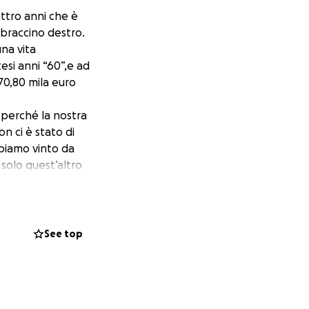
uattro anni che è
braccino destro.
una vita
esi anni “60”,e ad
 70,80 mila euro
e perché la nostra
n ci è stato di
bbiamo vinto da
 solo quest’altro
 Il nostro sogno
 chi avesse
co potrebbe farlo
Lucia Oppure:
See top
e della mia