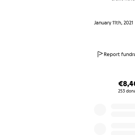
January 11th, 2021
Report fundra
€8,4
253 don
0% complete