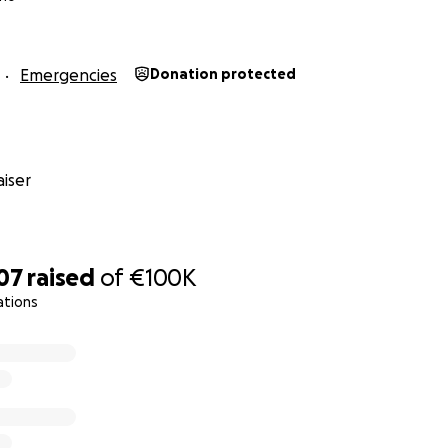
Emergencies
Donation protected
iser
07
raised
of
€100K
ations