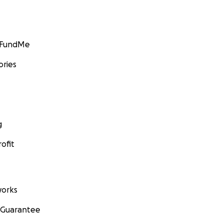
GoFundMe
ories
g
ofit
orks
 Guarantee