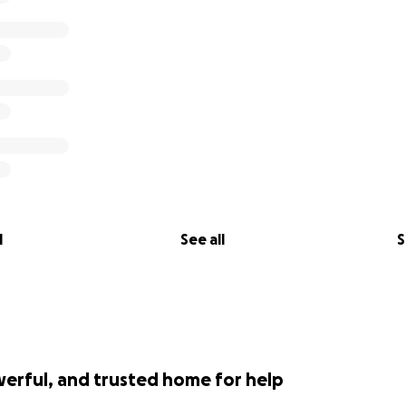
l
See all
S
werful, and trusted home for help