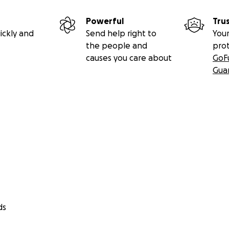
Powerful
Tru
ickly and
Send help right to
Your
the people and
pro
causes you care about
GoF
Gua
ds