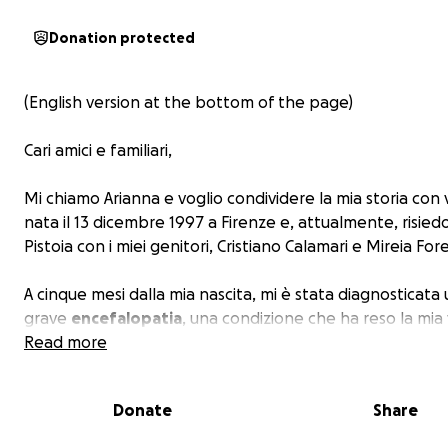
Donation protected
(English version at the bottom of the page)
Cari amici e familiari,
Mi chiamo Arianna e voglio condividere la mia storia con 
nata il 13 dicembre 1997 a Firenze e, attualmente, risied
Pistoia con i miei genitori, Cristiano Calamari e Mireia Fore
A cinque mesi dalla mia nascita, mi è stata diagnosticata
grave
encefalopatia
, una condizione che ha reso la mia 
un'incessante lotta. Nel 2000, sono stata riconosciuta
Read more
in
civile al 100%
. Non posso parlare né camminare, e ogni 
un'
ardua battaglia
per me e per i miei genitori.
Donate
Share