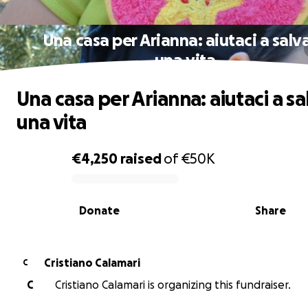
Una casa per Arianna: aiutaci a salv
una vita
Una casa per Arianna: aiutaci a sa
una vita
€4,250
raised
of
€50K
0% complete
Donate
Share
Cristiano Calamari
C
C
Cristiano Calamari is organizing this fundraiser.