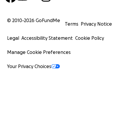
solidarity, and your support.
Yours affectionately,
Arianna, Mireia e Cristiano
© 2010-
2026
GoFundMe
Terms
Privacy Notice
Legal
Accessibility Statement
Cookie Policy
Manage Cookie Preferences
Your Privacy Choices