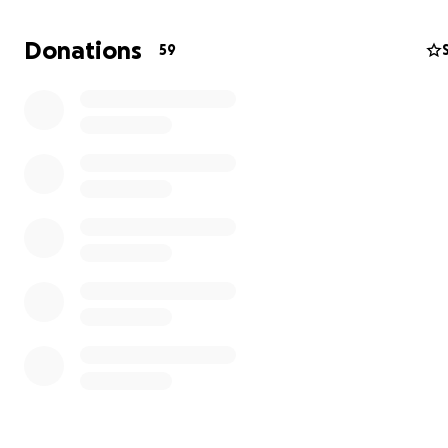
Donations
59
Ma la mia battaglia non finisce qui. Nel corso del tempo, 
aggiunta una nuova difficoltà: la
Sensibilità Chimica
Multipla
(MCS)
.
Questa patologia, riconosciuta dai medic
Saverio Dodizzi, Dott. Marco Armellini dell'ASL 4 di Prato 